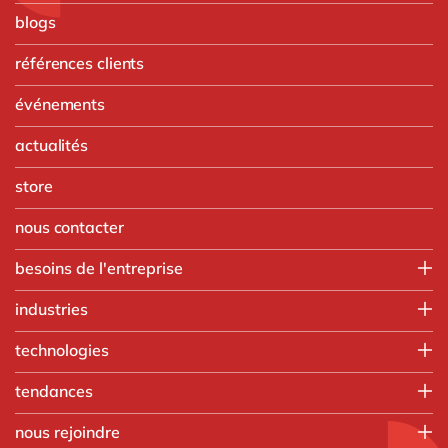
blogs
références clients
événements
actualités
store
nous contacter
besoins de l'entreprise
Finance
industries
IT
Agroalimentaire
technologies
Opérations
Automobile
Ressources humaines
Intégration SAP
tendances
Chimie
Ventes & marketing
SAP RISE
Commerce de gros
Nos formations
tous nos services
nous rejoindre
Aprimo
Fabrication discrète
Applications intelligentes