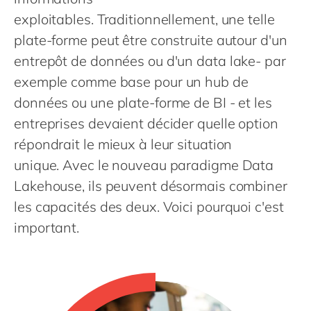
Philippines
en
exploitables. Traditionnellement, une telle
Singapore
en
plate-forme peut être construite autour d'un
Switzerland
en
entrepôt de données ou d'un data lake- par
UK & Ireland
exemple comme base pour un hub de
en
données ou une plate-forme de BI - et les
USA & Canada
en
entreprises devaient décider quelle option
répondrait le mieux à leur situation
unique. Avec le nouveau paradigme Data
Lakehouse, ils peuvent désormais combiner
les capacités des deux. Voici pourquoi c'est
important.