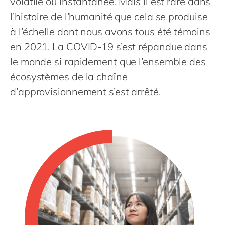
volatile ou instantanée. Mais il est rare dans
Philippines
en
l’histoire de l’humanité que cela se produise
Singapore
en
à l’échelle dont nous avons tous été témoins
Switzerland
en
en 2021. La COVID-19 s’est répandue dans
UK & Ireland
en
le monde si rapidement que l’ensemble des
écosystèmes de la chaîne
USA & Canada
en
d’approvisionnement s’est arrêté.