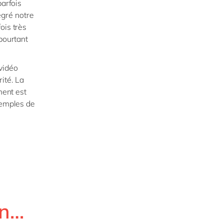
parfois
égré notre
ois très
 pourtant
vidéo
ité. La
ment est
xemples de
on…