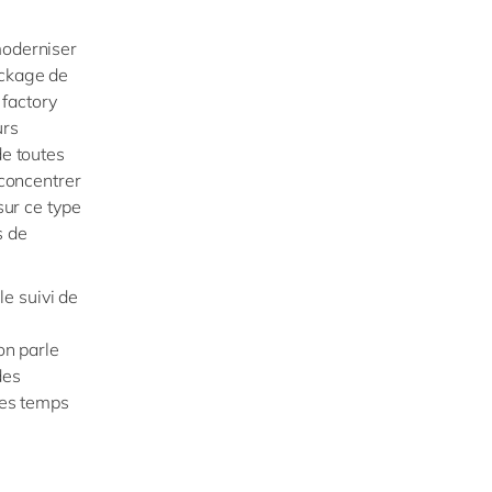
moderniser
ockage de
 factory
urs
de toutes
 concentrer
sur ce type
s de
e suivi de
on parle
des
les temps