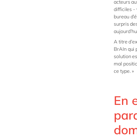
acteurs au
difficiles 
bureau d’é
surpris de
aujourd’h
A titre d’
BrAIn qui 
solution e
mal positi
ce type. »
En e
par
dom