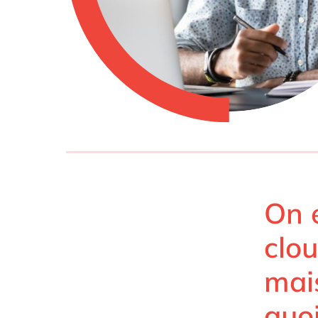
SAP 
SAP 
SAP
SAP
SAP 
tout
On 
clou
mais
quo