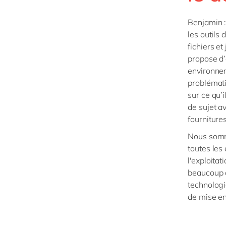
Benjamin :
les outils
fichiers et
propose d’
environnem
problémati
sur ce qu’i
de sujet a
fourniture
Nous somme
toutes les
l'exploita
beaucoup a
technologi
de mise e