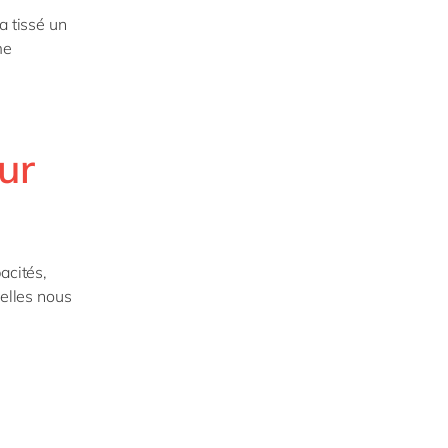
a tissé un
me
ur
acités,
uelles nous