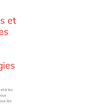
s et
es
gies
et à les
Nous
ous les