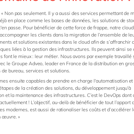
 « Non pas seulement. Il y a aussi des services permettant de 
 déjà en place comme les bases de données, les solutions de st
 j'en passe. Pour bénéficier de cette force de frappe, notre cloud
accompagner les clients dans la migration de l’ensemble de le
ents et solutions existantes dans le cloud afin de s’affranchir 
ques liées à la gestion des infrastructures. Ils peuvent ainsi se
ls font le mieux : leur métier. Nous avons par exemple travaillé 
vec le Groupe Adveo, leader en France de la distribution en gro
s de bureau, services et solutions.
s ensuite capables de prendre en charge l'automatisation et l
 étapes de la création des solutions, du développement jusqu'à
tion et la maintenance des infrastructures. C’est le DevOps dont 
ctuellement ! L’objectif, au-delà de bénéficier de tout l’apport 
es modernes, est aussi de rationaliser les coûts et d’accélérer 
n œuvre. »