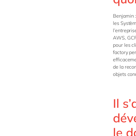
Benjamin :
les Systèm
l’entrepris
AWS, GCP…)
pour les cl
factory pe
efficacemen
de la reco
objets con
Il s
dév
le d