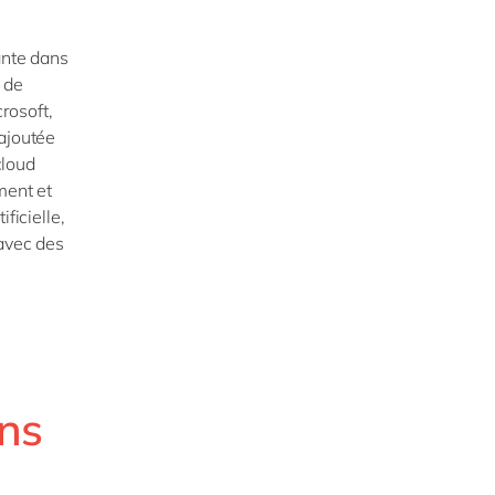
ante dans
 de
crosoft,
ajoutée
cloud
ment et
ficielle,
 avec des
ans