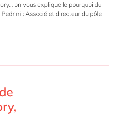
Philippines
en
tory… on vous explique le pourquoi du
la vie
Singapore
en
edrini : Associé et directeur du pôle
digitale
ofessionnels
Switzerland
en
blics
 mode
UK & Ireland
en
USA & Canada
en
 de
ory,