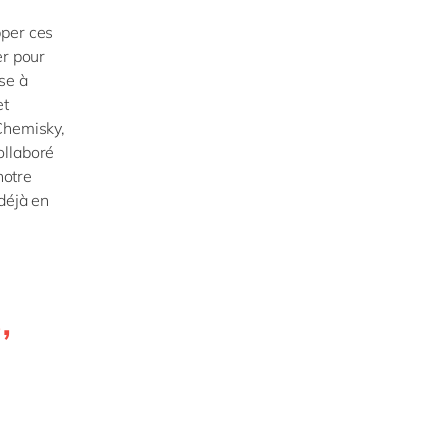
pper ces
er pour
se à
et
Chemisky,
ollaboré
notre
déjà en
,