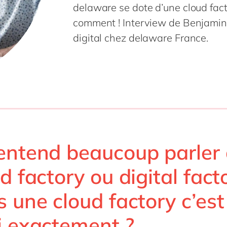
SAP on Azure
delaware se dote d’une cloud fac
IBP
Innovation
RPA
Science de 
comment ! Interview de Benjamin P
MII
Intégration
Transformation 
Services pr
toutes nos solutions
digital chez delaware France.
 S/4HANA
Migration
Services pu
 S/4HANA Cloud
Support & maintenance
Textiles &
Signavio
tous nos services
es nos solutions
entend beaucoup parler
d factory ou digital fact
 une cloud factory c’est
i exactement ?