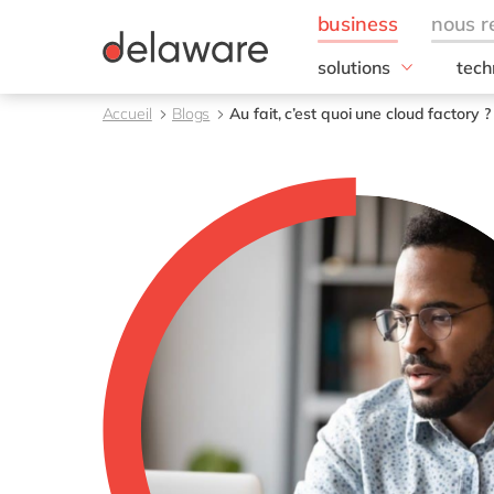
solutions
tech
besoins de l'entrepris
SAP
Accueil
Blogs
Au fait, c’est quoi une cloud factory ?
Finance
RISE
IT
SAP
Opérations
SAP
Ressources humaines
SAP 
Ventes & marketing
SAC 
SAP 
toutes nos solutions
SAP
SAP 
SAP
SAP
SAP
SAP 