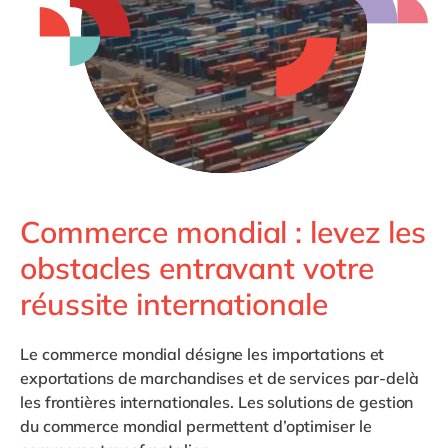
Philippines
en
Singapore
en
Switzerland
en
UK & Ireland
en
USA & Canada
en
Commerce mondial : levez les
obstacles entravant votre
réussite internationale
Le commerce mondial
désigne les importations et
exportations de marchandises et de services par-delà
les frontières internationales. Les solutions de gestion
du commerce mondial permettent d’optimiser le