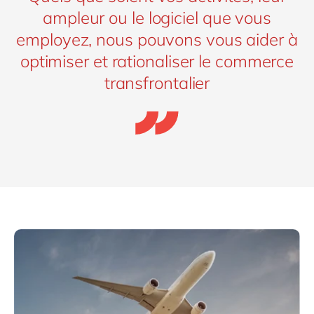
ampleur ou le logiciel que vous
employez, nous pouvons vous aider à
optimiser et rationaliser le commerce
transfrontalier