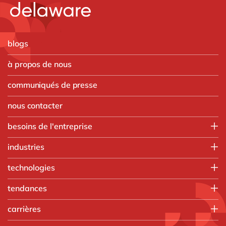
blogs
à propos de nous
communiqués de presse
nous contacter
besoins de l'entreprise
Employee experience
industries
IT
Aerospace & defense
technologies
Operations
Automobile
Finance
HubSpot
tendances
Chimique
Customer experience
Microsoft
Discrete Manufacturing
AI
Vente, marketing & service
carrières
Microsoft Azure
Ingénierie
Boost your SME
Resources Humaines
Microsoft Dynamics 365
Que faisons-nous