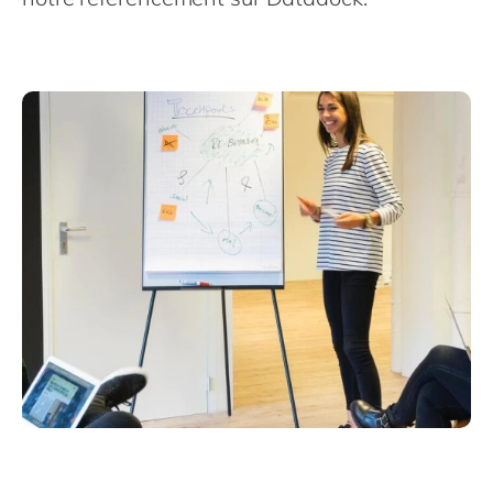
Philippines
en
Singapore
en
Switzerland
en
UK & Ireland
en
USA & Canada
en