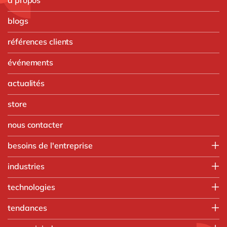
blogs
références clients
événements
actualités
store
nous contacter
besoins de l'entreprise
Finance
industries
IT
Agroalimentaire
technologies
Opérations
Automobile
Ressources humaines
Intégration SAP
tendances
Chimie
Ventes & marketing
SAP RISE
Commerce de gros
Nos formations
tous nos services