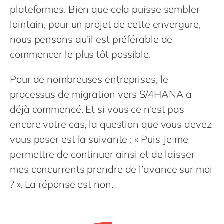
Philippines
en
plateformes. Bien que cela puisse sembler
Singapore
en
lointain, pour un projet de cette envergure,
nous pensons qu’il est préférable de
Switzerland
en
commencer le plus tôt possible.
UK & Ireland
en
USA & Canada
en
Pour de nombreuses entreprises, le
processus de migration vers S/4HANA a
déjà commencé. Et si vous ce n’est pas
encore votre cas, la question que vous devez
vous poser est la suivante : « Puis-je me
permettre de continuer ainsi et de laisser
mes concurrents prendre de l’avance sur moi
? ». La réponse est non.