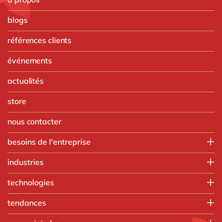
blogs
références clients
événements
actualités
store
nous contacter
besoins de l'entreprise
Finance
industries
IT
Agroalimentaire
technologies
Opérations
Automobile
Ressources humaines
Intégration SAP
tendances
Chimie
Ventes & marketing
SAP RISE
Commerce de gros
Nos formations
tous nos services