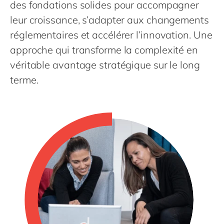
Philippines
des fondations solides pour accompagner
en
leur croissance, s’adapter aux changements
Singapore
en
réglementaires et accélérer l’innovation. Une
Switzerland
en
approche qui transforme la complexité en
UK & Ireland
en
véritable avantage stratégique sur le long
USA & Canada
en
terme.