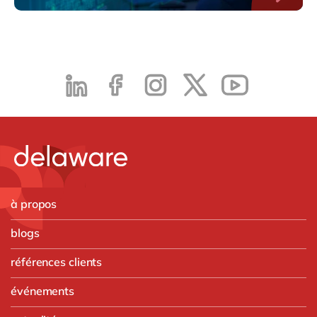
à propos
blogs
références clients
événements