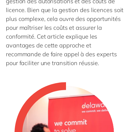
gestion des autorisations et des coûts de
Philippines
en
licence. Bien que la gestion des licences soit
Singapore
en
plus complexe, cela ouvre des opportunités
Switzerland
en
pour maîtriser les coûts et assurer la
UK & Ireland
en
conformité. Cet article explique les
USA & Canada
avantages de cette approche et
en
recommande de faire appel à des experts
pour faciliter une transition réussie.