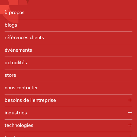
à propos
blogs
références clients
événements
actualités
store
nous contacter
besoins de l'entreprise
Finance
industries
IT
Agroalimentaire
technologies
Opérations
Automobile
Ressources humaines
Intégration SAP