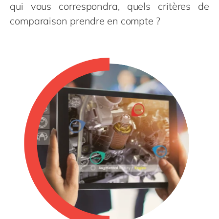
Philippines
en
qui vous correspondra, quels critères de
comparaison prendre en compte ?
Singapore
en
Switzerland
en
UK & Ireland
en
USA & Canada
en