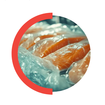
Philippines
en
Singapore
en
Switzerland
en
UK & Ireland
en
USA & Canada
en