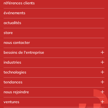
références clients
événements
actualités
store
nous contacter
besoins de l'entreprise
Finance
industries
IT
Agroalimentaire
technologies
Opérations
Automobile
Ressources humaines
Intégration SAP
tendances
Chimie
Ventes & marketing
SAP RISE
Commerce de gros
Nos formations
tous nos services
nous rejoindre
Aprimo
Fabrication discrète
Applications intelligentes
Digizuite
Que faisons-nous
Ingénierie
ventures
Beacons
HubSpot
Processus de recrutement
Institutions publiques