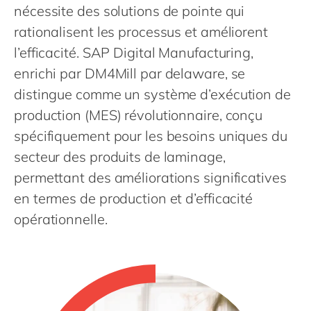
Philippines
en
nécessite des solutions de pointe qui
Singapore
rationalisent les processus et améliorent
en
l’efficacité. SAP Digital Manufacturing,
Switzerland
en
enrichi par DM4Mill par delaware, se
UK & Ireland
en
distingue comme un système d’exécution de
USA & Canada
en
production (MES) révolutionnaire, conçu
spécifiquement pour les besoins uniques du
secteur des produits de laminage,
permettant des améliorations significatives
en termes de production et d’efficacité
opérationnelle.