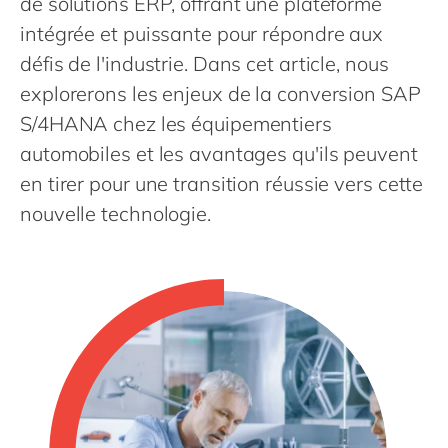
de solutions ERP, offrant une plateforme
Philippines
en
intégrée et puissante pour répondre aux
Singapore
en
défis de l'industrie. Dans cet article, nous
Switzerland
en
explorerons les enjeux de la conversion SAP
UK & Ireland
en
S/4HANA chez les équipementiers
USA & Canada
automobiles et les avantages qu'ils peuvent
en
en tirer pour une transition réussie vers cette
nouvelle technologie.