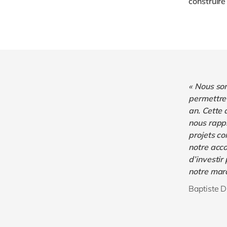
construir
« Nous som
permettre 
an. Cette 
nous rappr
projets c
notre acc
d’investir
notre mar
Baptiste 