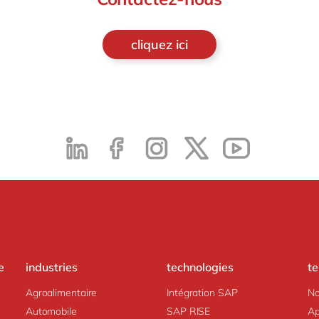
cliquez ici
e
industries
technologies
t
Agroalimentaire
Intégration SAP
No
Automobile
SAP RISE
Ap