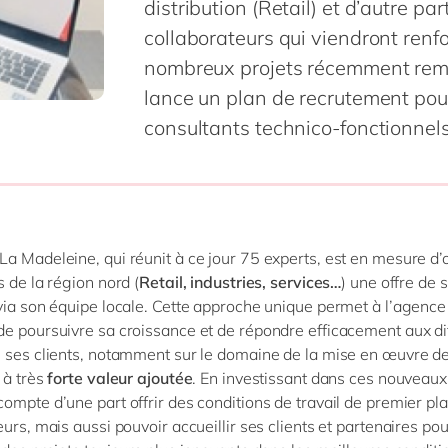
distribution (Retail) et d’autre p
SAP on Azure
IBP
Innovation
RPA
Science de 
collaborateurs qui viendront renf
MII
Intégration
Transformation 
Services pr
toutes nos solutions
nombreux projets récemment rempo
 S/4HANA
Migration
Services pu
lance un plan de recrutement pou
 S/4HANA Cloud
Support & maintenance
Textiles &
consultants technico-fonctionnel
Signavio
tous nos services
es nos solutions
a Madeleine, qui réunit à ce jour 75 experts, est en mesure d’o
s de la région nord (
Retail, industries, services…
) une offre de 
via son équipe locale. Cette approche unique permet à l’agence
e poursuivre sa croissance et de répondre efficacement aux di
 ses clients, notamment sur le domaine de la mise en œuvre de
 à très
forte valeur ajoutée
. En investissant dans ces nouveaux
ompte d’une part offrir des conditions de travail de premier pl
eurs, mais aussi pouvoir accueillir ses clients et partenaires po