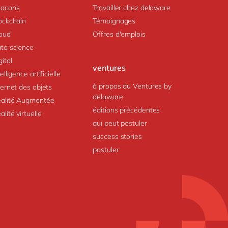
acons
Travailler chez delaware
ockchain
Témoignages
oud
Offres d'emplois
ta science
gital
ventures
telligence artificielle
à propos du Ventures by
ternet des objets
delaware
alité Augmentée
éditions précédentes
alité virtuelle
qui peut postuler
success stories
postuler