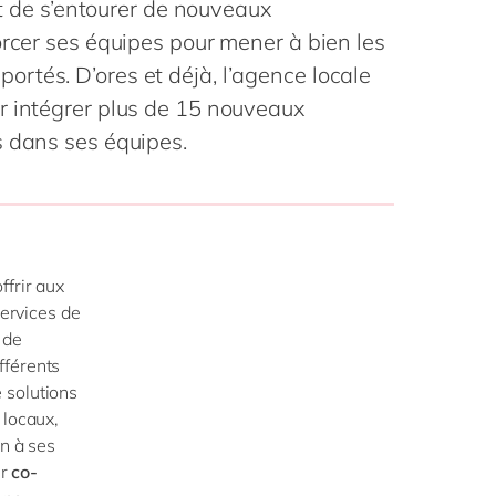
art de s’entourer de nouveaux
Philippines
en
la vie
orcer ses équipes pour mener à bien les
Singapore
en
digitale
ofessionnels
rtés. D’ores et déjà, l’agence locale
Switzerland
en
blics
r intégrer plus de 15 nouveaux
 mode
UK & Ireland
en
s dans ses équipes.
USA & Canada
en
ffrir aux
services de
 de
fférents
 solutions
 locaux,
an à ses
ur
co-