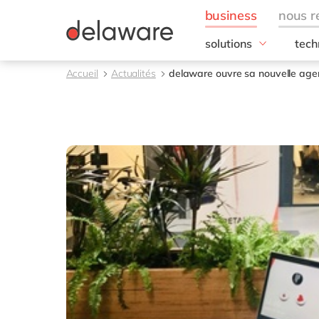
solutions
tech
besoins de l'entrepris
SAP
Accueil
Actualités
delaware ouvre sa nouvelle age
Finance
RISE
IT
SAP
Opérations
SAP
Ressources humaines
SAP 
Ventes & marketing
SAC 
SAP 
toutes nos solutions
SAP
SAP 
SAP
SAP
SAP
SAP 