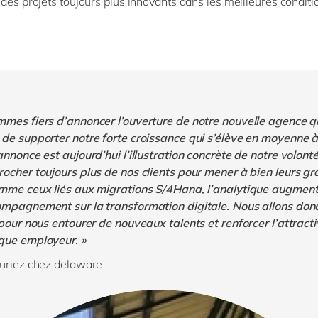
e
des projets toujours plus innovants dans les meilleures condit
mes fiers d’annoncer l’ouverture de notre nouvelle agence q
de supporter notre forte croissance qui s’élève en moyenne 
annonce est aujourd’hui l’illustration concrète de notre volont
ocher toujours plus de nos clients pour mener à bien leurs g
omme ceux liés aux migrations S/4Hana, l’analytique augment
ompagnement sur la transformation digitale. Nous allons donc
 pour nous entourer de nouveaux talents et renforcer l’attracti
que employeur. »
Duriez chez delaware