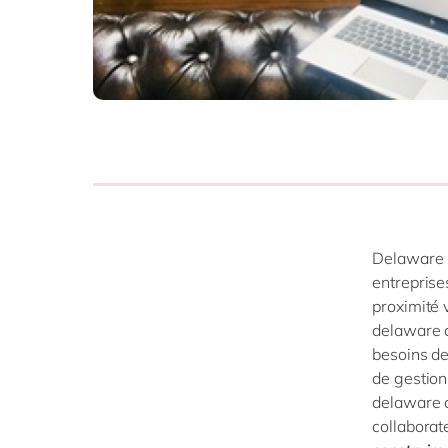
SAP 
SAP 
SAP
SAP
SAP 
tout
Delaware L
entreprise
proximité 
delaware d
besoins de
de gestion
delaware c
collaborat