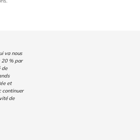
ions.
ui va nous
à 20 % par
é de
rands
ée et
 continuer
vité de