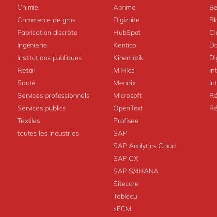
Chimie
Aprimo
Be
Commerce de gros
Digizuite
Bl
Fabrication discrète
HubSpot
Cl
Ingénierie
Kentico
Da
Institutions publiques
Kinematik
Di
Retail
M Files
In
Santé
Mendix
In
Services professionnels
Microsoft
Ré
Services publics
OpenText
Ré
Textiles
Profisee
toutes les industries
SAP
SAP Analytics Cloud
SAP CX
SAP S/4HANA
Sitecore
Tableau
xECM