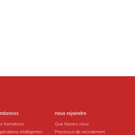
endances
nous rejoindre
s formations
Que faisons-nous
plications intelligentes
Processus de recrutement