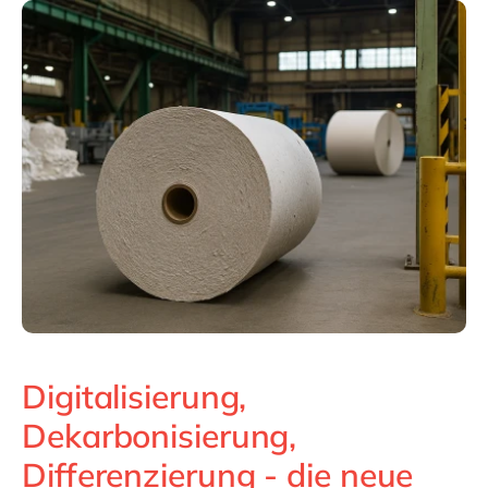
Philippines
en
Singapore
en
Switzerland
en
UK & Ireland
en
USA & Canada
en
Digitalisierung,
Dekarbonisierung,
Differenzierung - die neue