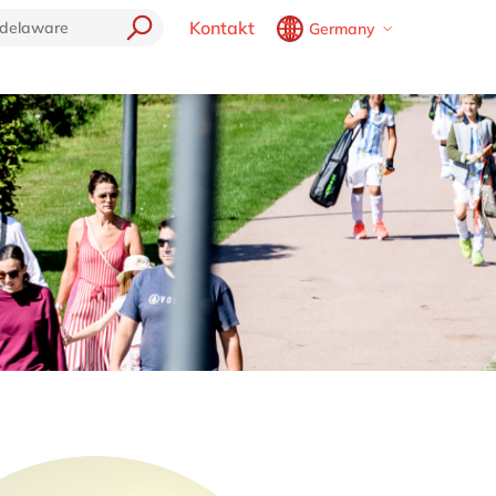
Kontakt
Germany
Belgium
en
fr
Brazil
pt
China
zh
en
France
fr
Germany
de
en
Hungary
hu
en
India
en
Luxembourg
en
Malaysia
en
Morocco
en
fr
Netherlands
nl
en