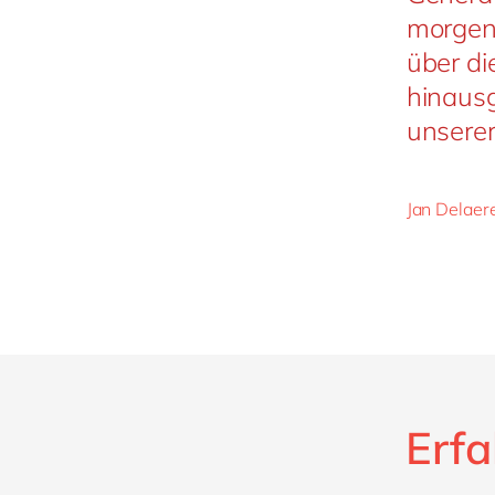
morgen
über d
hinausg
unserer
Jan Delaer
Erfa