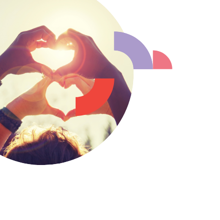
Philippines
en
Singapore
en
Switzerland
en
UK & Ireland
en
USA & Canada
en