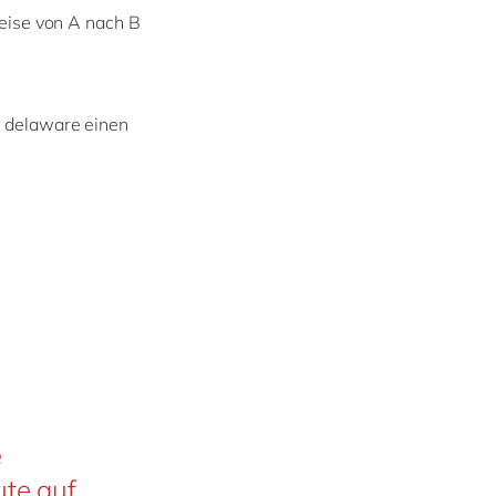
Weise von A nach B
ei delaware einen
e
ute auf