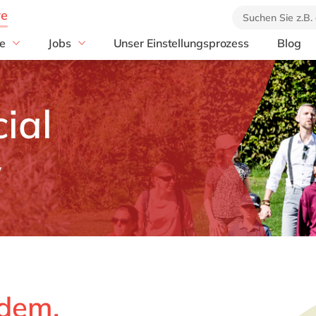
e
Jobs
Unser Einstellungsprozess
Blog
Alle offenen Stellen
Duales Studium
ial
y
 dem,