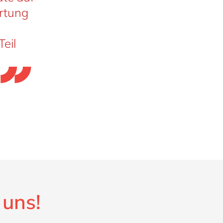
rtung
eil
n
 uns!