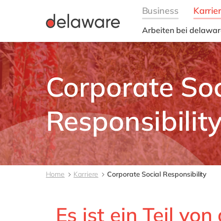
Arbeiten bei delawar
Mitarbeiterstories
Werte
Corporate Soc
Kultur
Benefits
CSR
Responsibilit
Home
Karriere
Corporate Social Responsibility
Es ist ein Teil von