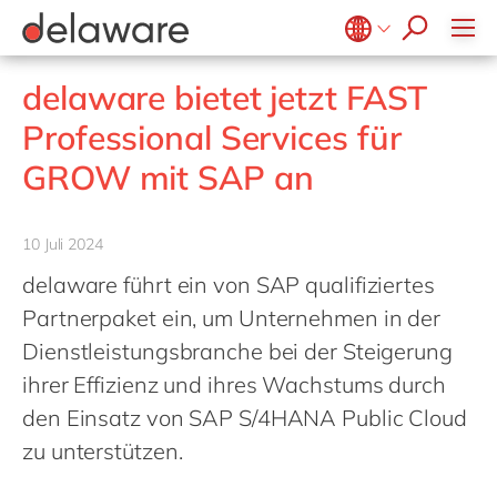
Ventures by delaware
FAST MES
Sicherheitsdruck
Benefits
FAST Mill Products Solution
CSR
Belgium
en
fr
OpenText
delaware bietet jetzt FAST
Brazil
pt
Professional Services für
China
zh
en
GROW mit SAP an
France
fr
Germany
de
en
10 Juli 2024
Hungary
hu
en
delaware führt ein von SAP qualifiziertes
India
en
Partnerpaket ein, um Unternehmen in der
Luxembourg
en
Dienstleistungsbranche bei der Steigerung
ihrer Effizienz und ihres Wachstums durch
Malaysia
en
den Einsatz von SAP S/4HANA Public Cloud
Morocco
en
fr
zu unterstützen.
Netherlands
nl
en