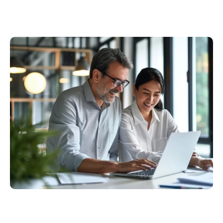
Philippines
en
Singapore
en
Switzerland
en
UK & Ireland
en
USA & Canada
en