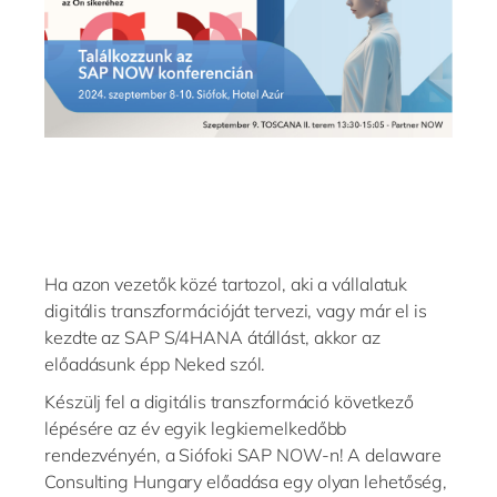
Philippines
en
Singapore
en
Switzerland
en
UK & Ireland
en
USA & Canada
en
Ha azon vezetők közé tartozol, aki a vállalatuk
digitális transzformációját tervezi, vagy már el is
kezdte az SAP S/4HANA átállást, akkor az
előadásunk épp Neked szól.
Készülj fel a digitális transzformáció következő
lépésére az év egyik legkiemelkedőbb
rendezvényén, a Siófoki SAP NOW-n! A delaware
Consulting Hungary előadása egy olyan lehetőség,