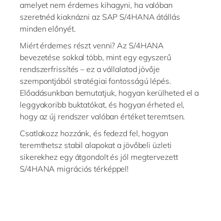
amelyet nem érdemes kihagyni, ha valóban
szeretnéd kiaknázni az SAP S/4HANA átállás
minden előnyét.
Miért érdemes részt venni? Az S/4HANA
bevezetése sokkal több, mint egy egyszerű
rendszerfrissítés – ez a vállalatod jövője
szempontjából stratégiai fontosságú lépés.
Előadásunkban bemutatjuk, hogyan kerülheted el a
leggyakoribb buktatókat, és hogyan érheted el,
hogy az új rendszer valóban értéket teremtsen.
Csatlakozz hozzánk, és fedezd fel, hogyan
teremthetsz stabil alapokat a jövőbeli üzleti
sikerekhez egy átgondolt és jól megtervezett
S/4HANA migrációs térképpel!