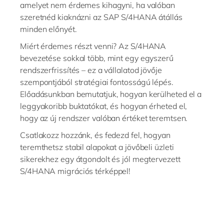
amelyet nem érdemes kihagyni, ha valóban
szeretnéd kiaknázni az SAP S/4HANA átállás
minden előnyét.
Miért érdemes részt venni? Az S/4HANA
bevezetése sokkal több, mint egy egyszerű
rendszerfrissítés – ez a vállalatod jövője
szempontjából stratégiai fontosságú lépés.
Előadásunkban bemutatjuk, hogyan kerülheted el a
leggyakoribb buktatókat, és hogyan érheted el,
hogy az új rendszer valóban értéket teremtsen.
Csatlakozz hozzánk, és fedezd fel, hogyan
teremthetsz stabil alapokat a jövőbeli üzleti
sikerekhez egy átgondolt és jól megtervezett
S/4HANA migrációs térképpel!