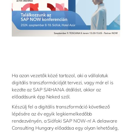
Philippines
en
Singapore
en
Switzerland
en
UK & Ireland
en
USA & Canada
en
Ha azon vezetők közé tartozol, aki a vállalatuk
digitális transzformációját tervezi, vagy már el is
kezdte az SAP S/4HANA átállást, akkor az
előadásunk épp Neked szól.
Készülj fel a digitális transzformáció következő
lépésére az év egyik legkiemelkedőbb
rendezvényén, a Siófoki SAP NOW-n! A delaware
Consulting Hungary előadása egy olyan lehetőség,