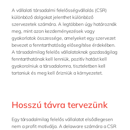
Philippines
en
A vállalati társadalmi felelősségvállalás (CSR)
Singapore
en
különböző dolgokat jelenthet különböző
Switzerland
en
szervezetek számára. A legtöbben úgy határoznák
meg, mint azon kezdeményezések vagy
UK & Ireland
en
gyakorlatok összessége, amelyeket egy szervezet
USA & Canada
en
bevezet a fenntarthatóság elősegítése érdekében.
A társadalmilag felelős vállalatoknak gazdaságilag
fenntarthatónak kell lenniük, pozitív hatást kell
gyakorolniuk a társadalomra, tiszteletben kell
tartaniuk és meg kell őrizniük a környezetet.
Hosszú távra tervezünk
Egy társadalmilag felelős vállalatot elsődlegesen
nem a profit motiválja. A delaware számára a CSR