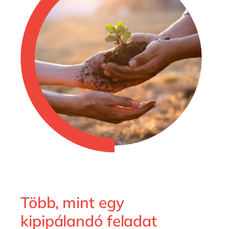
Több, mint egy
kipipálandó feladat