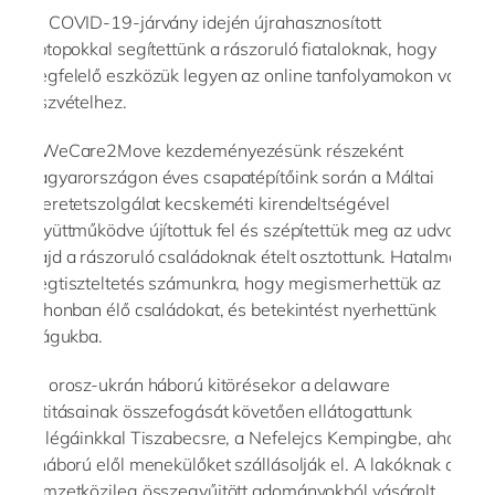
Az COVID-19-járvány idején újrahasznosított
laptopokkal segítettünk a rászoruló fiataloknak, hogy
megfelelő eszközük legyen az online tanfolyamokon való
részvételhez.
A WeCare2Move kezdeményezésünk részeként
Magyarországon éves csapatépítőink során a Máltai
Szeretetszolgálat kecskeméti kirendeltségével
együttműködve újítottuk fel és szépítettük meg az udvart,
majd a rászoruló családoknak ételt osztottunk. Hatalmas
megtiszteltetés számunkra, hogy megismerhettük az
otthonban élő családokat, és betekintést nyerhettünk
világukba.
Az orosz-ukrán háború kitörésekor a delaware
entitásainak összefogását követően ellátogattunk
kollégáinkkal Tiszabecsre, a Nefelejcs Kempingbe, ahol
a háború elől menekülőket szállásolják el. A lakóknak a
nemzetközileg összegyűjtött adományokból vásárolt