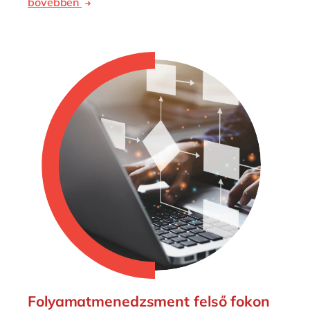
bővebben
Folyamatmenedzsment felső fokon