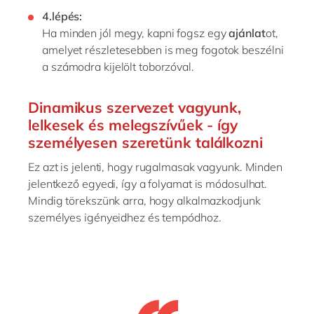
4.
lépés
:
Ha
minden
jól
megy
,
kapni
fog
sz
egy
ajánlat
ot
,
amelyet
részletesebben
is meg
f
o
gotok
beszélni
a számodra kijelölt toborzóval.
Dinamikus szervezet vagyunk,
lelkesek és melegszívűek - így
személyesen
szeretü
nk találkozni
Ez azt is jelenti, hogy rugalmasak vagyunk. Minden
jelentkező egyedi, így a folyamat is módosulhat.
Mindig törekszünk arra, hogy alkalmazkodjunk
személyes igényeidhez és tempódhoz.