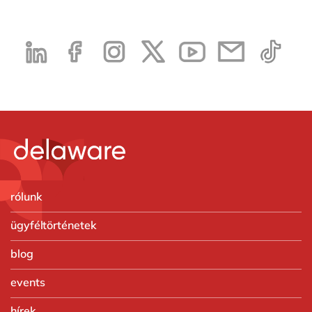
rólunk
ügyféltörténetek
blog
events
hírek