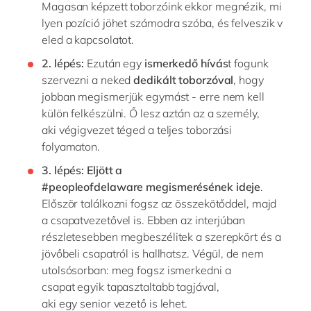
Magasan
képzett
to
bor
zó
i
nk
ekkor
m
e
gn
ézi
k
,
m
i
lye
n
p
o
zí
c
ió
jöhet
sz
á
mo
dr
a
s
zó
b
a
,
és
f
el
v
es
zik
v
e
led
a
ka
pcs
olatot
.
2.
lépés:
Ezután egy
ismerkedő
hívás
t fogunk
szervezni
a neked
dedikált toborzó
val
, hogy
jobban megismerjük egymást
- erre
nem kell
külön felkészülni. Ő lesz
aztán
az a személy,
aki
végigvezet
téged
a teljes toborzási
folyamaton.
3.
lépés:
Eljött a
#
peopleofdelaware
megismerésének ideje
.
Először találkozni fog
sz
az összekötő
ddel
, majd
a csapatvezetővel i
s
. Ebben az interjúban
részletesebben megbeszéli
tek
a
szerepkört
és a
jövőbeli csapat
ról is hallhatsz
.
V
égül, de nem
utolsósorban: m
eg
fogsz ismerkedni
a
csapat
egyik
tapasztaltabb tagjával,
aki
egy
senior
vezető is lehet.