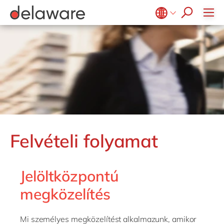
apply now
Belgium
en
fr
Brazil
pt
China
zh
en
France
fr
Germany
de
en
Hungary
hu
en
Felvételi folyamat
India
en
Luxembourg
en
Jelöltközpontú
Malaysia
en
megközelítés
Morocco
en
fr
Netherlands
nl
en
Mi személyes megközelítést alkalmazunk, amikor