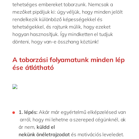
Philippines
en
tehetséges embereket toborzunk. Nemcsak a
mezőket pipáljuk ki: úgy véljük, hogy minden jelölt
Singapore
en
rendelkezik különböző képességekkel és
Switzerland
en
tehetségekkel, és rajtunk múlik, hogy ezeket
hogyan hasznosítjuk. Így mindketten el tudjuk
UK & Ireland
en
dönteni, hogy van-e összhang köztünk!
USA & Canada
en
A
toborzási
folyamatunk
minden
lép
ése
átlátható
1.
lépés
:
Akár
már
egyértelmű
elképzelése
d
van
arról
,
hogy
mi
lehetne
a
szerepe
d
cégünknél
,
ak
ár
nem
,
küld
d
el
nekünk
önéletrajzo
dat
és
motivációs
levele
det
.