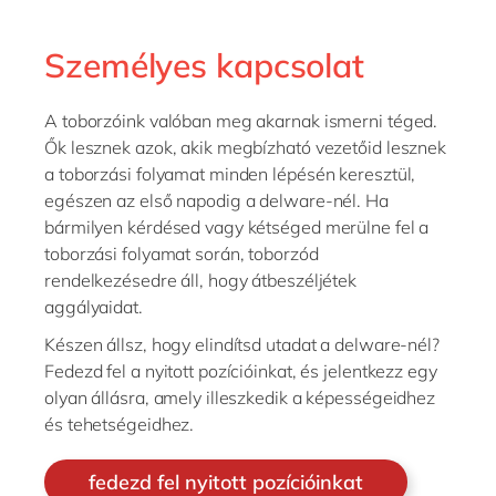
Személyes kapcsolat
A toborzóink valóban meg akarnak ismerni téged.
Ők lesznek azok, akik megbízható vezetőid lesznek
a toborzási folyamat minden lépésén keresztül,
egészen az első napodig a delware-nél. Ha
bármilyen kérdésed vagy kétséged merülne fel a
toborzási folyamat során, toborzód
rendelkezésedre áll, hogy átbeszéljétek
aggályaidat.
Készen állsz, hogy elindítsd utadat a delware-nél?
Fedezd fel a nyitott pozícióinkat, és jelentkezz egy
olyan állásra, amely illeszkedik a képességeidhez
és tehetségeidhez.
fedezd fel nyitott pozícióinkat