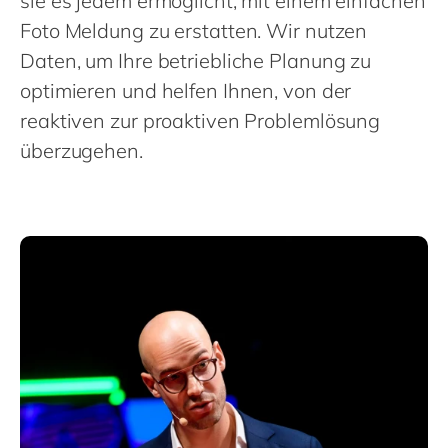
sie es jedem ermöglicht, mit einem einfachen
Philippines
en
Foto Meldung zu erstatten. Wir nutzen
Singapore
en
Daten, um Ihre betriebliche Planung zu
Switzerland
en
optimieren und helfen Ihnen, von der
UK & Ireland
en
reaktiven zur proaktiven Problemlösung
überzugehen.
USA & Canada
en