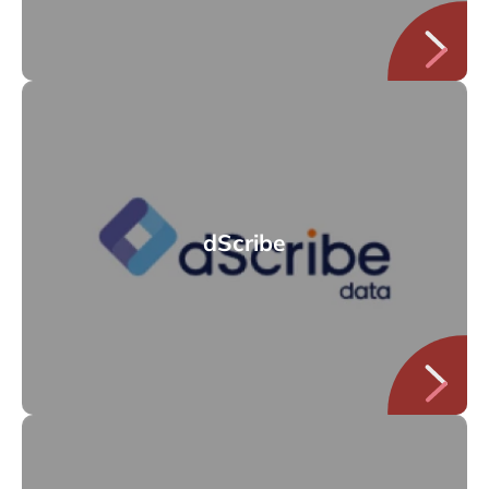
dScribe