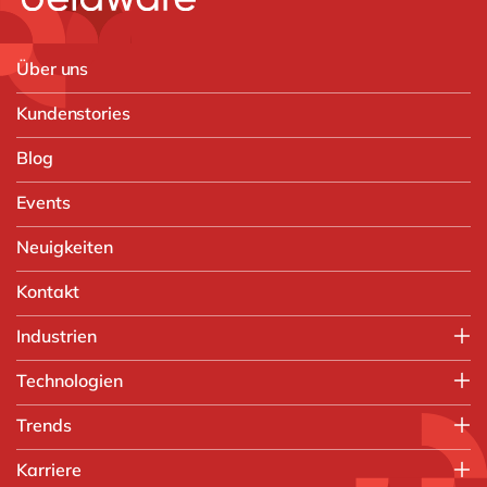
Über uns
Kundenstories
Blog
Events
Neuigkeiten
Kontakt
Industrien
Verarbeitende Industrie
Technologien
Druck und Verpackung
SAP
Trends
Papierverarbeitung
SAP S/4HANA
Kunststoffverarbeitung
Künstliche Intelligenz
Karriere
SAP S/4HANA Migration
Metallverarbeitung
Nachhaltigkeit