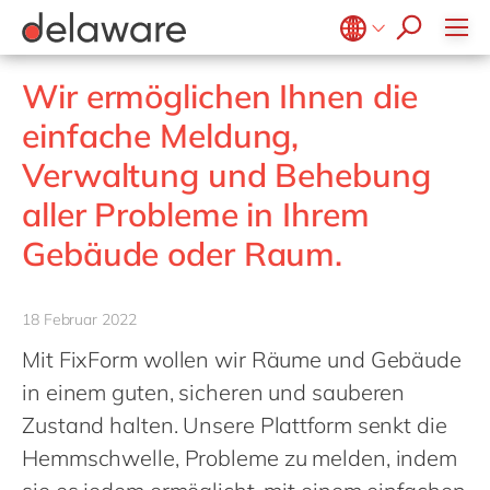
Ventures by delaware
FAST MES
Sicherheitsdruck
FAST Mill Products Solution
Belgium
en
fr
OpenText
Wir ermöglichen Ihnen die
Brazil
pt
einfache Meldung,
China
zh
en
Verwaltung und Behebung
France
fr
aller Probleme in Ihrem
Germany
de
en
Gebäude oder Raum.
Hungary
hu
en
India
en
18 Februar 2022
Luxembourg
en
Mit FixForm wollen wir Räume und Gebäude
Malaysia
en
in einem guten, sicheren und sauberen
Morocco
en
fr
Zustand halten. Unsere Plattform senkt die
Hemmschwelle, Probleme zu melden, indem
Netherlands
nl
en