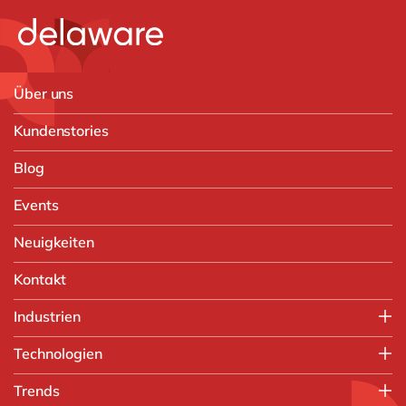
Über uns
Kundenstories
Blog
Events
Neuigkeiten
Kontakt
Industrien
Verarbeitende Industrie
Technologien
Druck und Verpackung
SAP
Trends
Papierverarbeitung
SAP S/4HANA