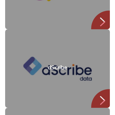
dScribe