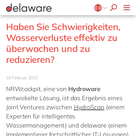
Ventures by delaware
FAST MES
Sicherheitsdruck
FAST Mill Products Solution
Belgium
en
fr
OpenText
Haben Sie Schwierigkeiten,
Brazil
pt
Wasserverluste effektiv zu
China
zh
en
überwachen und zu
France
fr
reduzieren?
Germany
de
en
Hungary
hu
en
18 Februar 2022
India
en
NRWcockpit, eine von
Hydroware
Luxembourg
en
entwickelte Lösung, ist das Ergebnis eines
Malaysia
en
Joint Ventures zwischen
HydroScan
(einem
Experten für intelligentes
Morocco
en
fr
Wassermanagement) und delaware (einem
Netherlands
nl
en
Implementierer fortschrittlicher IT-Lösungen).