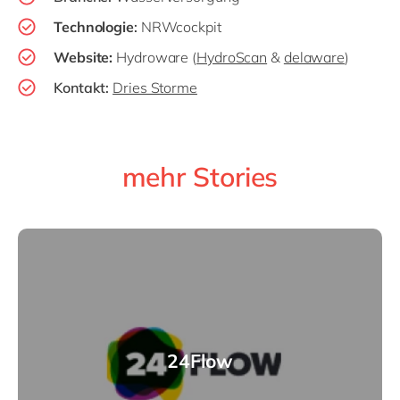
Technologie
:
NRW
cockpit
Website
:
Hydroware (
HydroScan
&
delaware
)
Kontakt:
Dries Storme
mehr Stories
24Flow