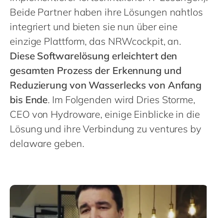
Philippines
en
Beide Partner haben ihre Lösungen nahtlos
Singapore
en
integriert und bieten sie nun über eine
Switzerland
en
einzige Plattform, das NRWcockpit, an.
Diese Softwarelösung erleichtert den
UK & Ireland
en
gesamten Prozess der Erkennung und
USA & Canada
en
Reduzierung von Wasserlecks von Anfang
bis Ende
. Im Folgenden wird Dries Storme,
CEO von Hydroware, einige Einblicke in die
Lösung und ihre Verbindung zu ventures by
delaware geben.