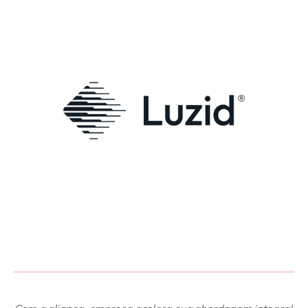
Philippines
en
Singapore
en
Switzerland
en
UK & Ireland
en
USA & Canada
en