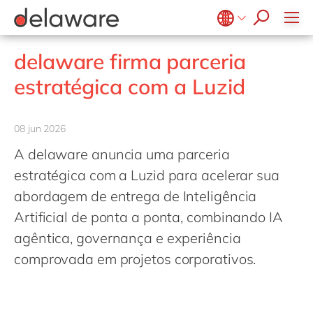
Diversidade & Inclusão
Responsabilidade Social
Belgium
en
fr
delaware firma parceria
Brazil
pt
estratégica com a Luzid
China
zh
en
France
fr
08 jun 2026
Germany
de
en
A delaware anuncia uma parceria
Hungary
hu
en
estratégica com a Luzid para acelerar sua
India
en
abordagem de entrega de Inteligência
Artificial de ponta a ponta, combinando IA
Luxembourg
en
agêntica, governança e experiência
Malaysia
en
comprovada em projetos corporativos.
Morocco
en
fr
Netherlands
nl
en