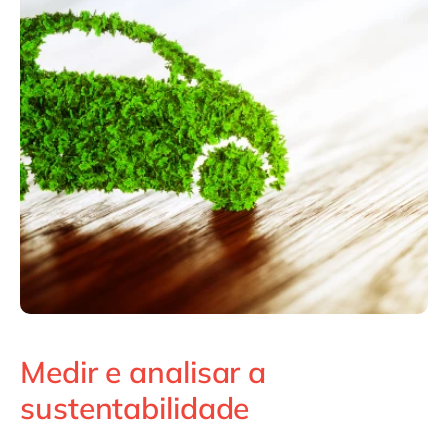
Philippines
en
Singapore
en
Switzerland
en
UK & Ireland
en
USA & Canada
en
Medir e analisar a
sustentabilidade