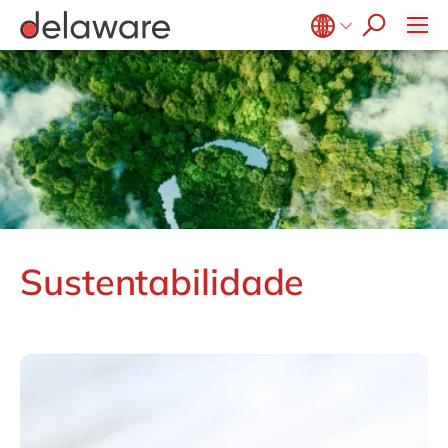
Diversidade & Inclusão
Responsabilidade Social
Belgium
en
fr
Brazil
pt
China
zh
en
France
fr
Germany
de
en
Hungary
hu
en
Sustentabilidade
India
en
Luxembourg
en
Malaysia
en
Morocco
en
fr
Netherlands
nl
en