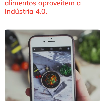
alimentos aproveitem a
Philippines
en
Indústria 4.0.
Singapore
en
Switzerland
en
UK & Ireland
en
USA & Canada
en