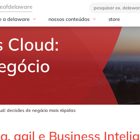
e a delaware
nossos conteúdos
store
industrias
serviços
a empresa
blog
 Cloud:
nos de delaware
Professional Services
ebooks e materiais
GROW with S
a marca
Manufatura
eventos
RISE with SAP
Varejo
nossos cases
SAP Analytics 
egócio
Agronegócio
notícias
SAP Business D
(BDC)
Podcasts e vídeos
SAP Dataspher
AMS
SAP BTP
ud: decisões de negócio mais rápidas
a, agil e Business Inteli