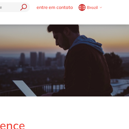
entre em contato
Brazil
Belgium
en
fr
soluções delaware
tecnolog
Brazil
pt
AP
Agricore Seeds
SAP
China
zh
en
Safe journey
France
fr
Cloud (SAC)
TaxCore by delaware
Germany
de
en
ata Cloud
Hungary
hu
en
e
India
en
Luxembourg
en
Malaysia
en
Morocco
en
fr
Netherlands
nl
en
gence