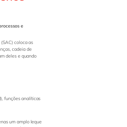
Philippines
en
Singapore
en
Switzerland
en
processos e
UK & Ireland
en
 (SAC) coloca as
USA & Canada
en
nças, cadeia de
sam deles e quando
, funções analíticas
penas um amplo leque