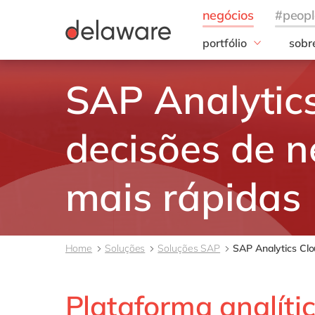
portfólio
sobr
Insigths
Noss
SAP Analytics
S/4HANA Cloud
20 a
Clean Core
Noss
AI
decisões de n
ESG
mais rápidas
Home
Soluções
Soluções SAP
SAP Analytics Clo
Plataforma analític