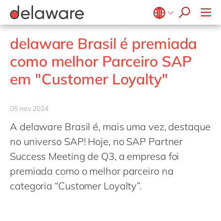
Diversidade & Inclusão
Responsabilidade Social
Belgium
en
fr
delaware Brasil é premiada
Brazil
pt
como melhor Parceiro SAP
China
zh
en
em "Customer Loyalty"
France
fr
Germany
de
en
05 nov 2024
Hungary
hu
en
A delaware Brasil é, mais uma vez, destaque
India
en
no universo SAP! Hoje, no SAP Partner
Luxembourg
en
Success Meeting de Q3, a empresa foi
premiada como o melhor parceiro na
Malaysia
en
categoria “Customer Loyalty”.
Morocco
en
fr
Netherlands
nl
en