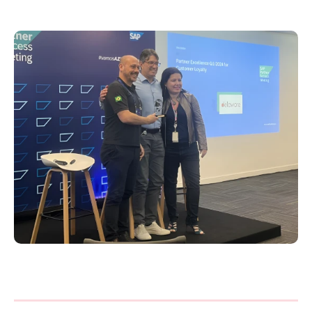
Philippines
en
Singapore
en
Switzerland
en
UK & Ireland
en
USA & Canada
en