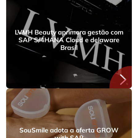
LVMH Beauty aprimora gestão com
SAP S/4HANA Cloud e delaware
Brasil
SouSmile adota a oferta GROW
with SAP