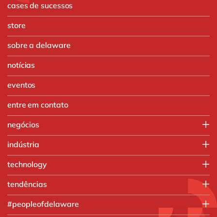
cases de sucessos
store
sobre a delaware
notícias
eventos
entre em contato
negócios
IT
indústria
Operações
Agronegócio
technology
Vendas e Marketing
Automotivo
SAP
tendências
Produtos químicos
SAP S/4HANA
Manufatura
Inteligência artificial
#peopleofdelaware
Engenharia e projetos
Análise de dados