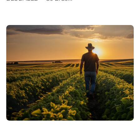
Philippines
en
Singapore
en
Switzerland
en
UK & Ireland
en
USA & Canada
en