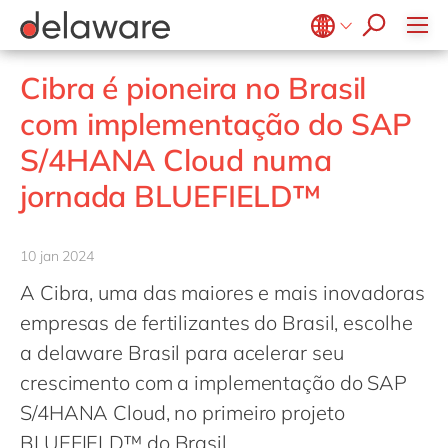
Diversidade & Inclusão
Responsabilidade Social
Belgium
en
fr
Cibra é pioneira no Brasil
Brazil
pt
com implementação do SAP
China
zh
en
S/4HANA Cloud numa
France
fr
jornada BLUEFIELD™
Germany
de
en
Hungary
hu
en
10 jan 2024
India
en
A Cibra, uma das maiores e mais inovadoras
Luxembourg
en
empresas de fertilizantes do Brasil, escolhe
Malaysia
en
a delaware Brasil para acelerar seu
crescimento com a implementação do SAP
Morocco
en
fr
S/4HANA Cloud, no primeiro projeto
Netherlands
nl
en
BLUEFIELD™ do Brasil.