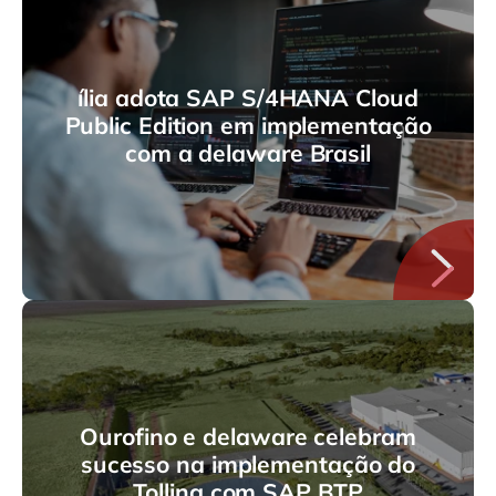
ília adota SAP S/4HANA Cloud
Public Edition em implementação
com a delaware Brasil
Ourofino e delaware celebram
sucesso na implementação do
Tolling com SAP BTP