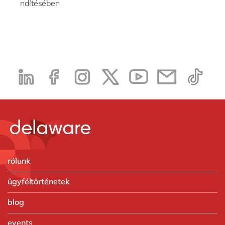
ndítésében
rólunk
ügyféltörténetek
blog
events