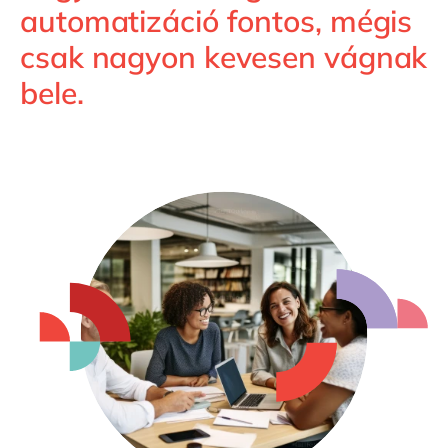
Philippines
en
automatizáció fontos, mégis
Singapore
en
csak nagyon kevesen vágnak
Switzerland
en
bele.
UK & Ireland
en
USA & Canada
en