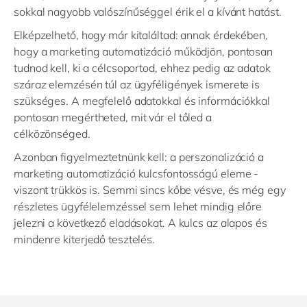
sokkal nagyobb valószínűséggel érik el a kívánt hatást.
Elképzelhető, hogy már kitaláltad: annak érdekében,
hogy a marketing automatizáció működjön, pontosan
tudnod kell, ki a célcsoportod, ehhez pedig az adatok
száraz elemzésén túl az ügyféligények ismerete is
szükséges. A megfelelő adatokkal és információkkal
pontosan megértheted, mit vár el tőled a
célközönséged.
Azonban figyelmeztetnünk kell: a perszonalizáció a
marketing automatizáció kulcsfontosságú eleme -
viszont trükkös is. Semmi sincs kőbe vésve, és még egy
részletes ügyfélelemzéssel sem lehet mindig előre
jelezni a következő eladásokat. A kulcs az alapos és
mindenre kiterjedő tesztelés.