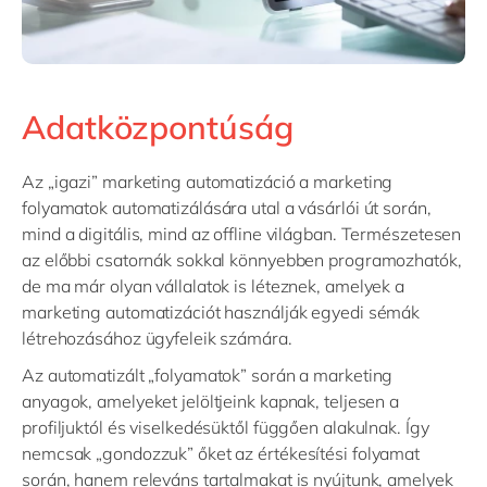
Adatközpontúság
Az „igazi” marketing automatizáció a marketing
folyamatok automatizálására utal a vásárlói út során,
mind a digitális, mind az offline világban. Természetesen
az előbbi csatornák sokkal könnyebben programozhatók,
de ma már olyan vállalatok is léteznek, amelyek a
marketing automatizációt használják egyedi sémák
létrehozásához ügyfeleik számára.
Az automatizált „folyamatok” során a marketing
anyagok, amelyeket jelöltjeink kapnak, teljesen a
profiljuktól és viselkedésüktől függően alakulnak. Így
nemcsak „gondozzuk” őket az értékesítési folyamat
során, hanem releváns tartalmakat is nyújtunk, amelyek