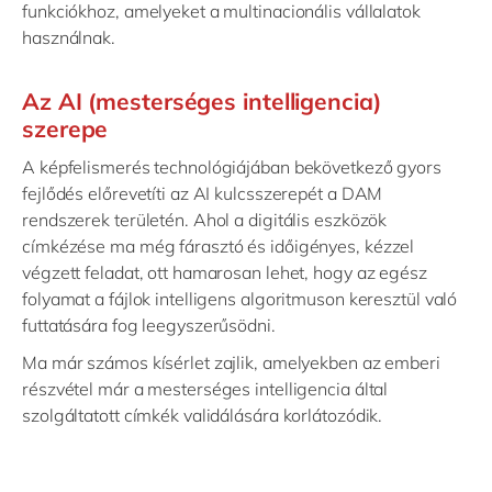
funkciókhoz, amelyeket a multinacionális vállalatok
használnak.
Az AI (mesterséges intelligencia)
szerepe
A képfelismerés technológiájában bekövetkező gyors
fejlődés előrevetíti az AI kulcsszerepét a DAM
rendszerek területén. Ahol a digitális eszközök
címkézése ma még fárasztó és időigényes, kézzel
végzett feladat, ott hamarosan lehet, hogy az egész
folyamat a fájlok intelligens algoritmuson keresztül való
futtatására fog leegyszerűsödni.
Ma már számos kísérlet zajlik, amelyekben az emberi
részvétel már a mesterséges intelligencia által
szolgáltatott címkék validálására korlátozódik.