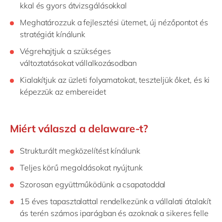
kkal
és
gyors
átvizsgálásokkal
Meghatározzuk
a
fejlesztési
ütemet
,
új nézőpontot
és
stratégiát kínálunk
Végrehajtjuk a szükséges
változtatásokat
vállalkozásodban
Kialakítjuk
az
üzleti
folyamatok
at
,
teszteljük
őket,
és
ki
képezzük
az
embereidet
Miért válaszd a delaware-t?
Strukturált
megközelítést
kínálunk
Teljes
körű
megoldásokat
nyújtunk
Szorosan
együttműködünk
a
csapatoddal
15
éves
tapasztalattal
rendelkezünk
a
vállalati
átalakít
ás
terén
számos
iparág
ban
és
azoknak
a
sikeres
felle