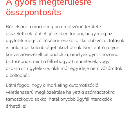
A gyors megtérülésre
összpontosíts
Bár elsőre a marketing automatizáció területe
összetettnek tűnhet, jó észben tartani, hogy még az
ügyfelek megszólításában eszközölt kisebb változtatások
is hatalmas különbséget okozhatnak. Koncentrálj olyan
konverzióvezérelt pillanatokra, amelyek gyors hozamot
biztosítanak, mint a félbehagyott rendelések, vagy
azokra az ügyfelekre, akik már egy ideje nem vásároltak
a boltodból.
Látni fogod, hogy a marketing automatizáció
véletlenszerű megközelítése helyett a számadatokra
támaszkodva sokkal hatékonyabb ügyfélinterakciók
érhetők el.