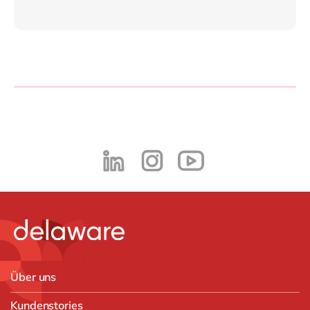
Philippines
en
Singapore
en
Switzerland
en
UK & Ireland
en
USA & Canada
en
Über uns
Kundenstories