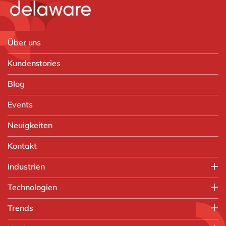
Über uns
Kundenstories
Blog
Events
Neuigkeiten
Kontakt
Industrien
Verarbeitende Industrie
Technologien
Druck und Verpackung
SAP
Trends
Papierverarbeitung
SAP S/4HANA
Kunststoffverarbeitung
Künstliche Intelligenz