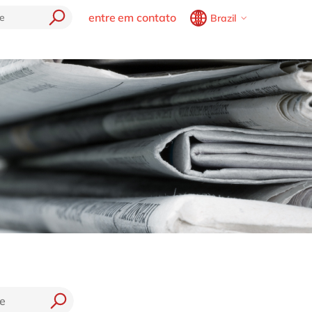
entre em contato
Brazil
Belgium
en
fr
soluções delaware
tecnolog
Brazil
pt
AP
Agricore Seeds
SAP
China
zh
en
Safe journey
France
fr
Cloud (SAC)
TaxCore by delaware
Germany
de
en
ata Cloud
Hungary
hu
en
e
India
en
Luxembourg
en
Malaysia
en
Morocco
en
fr
Netherlands
nl
en