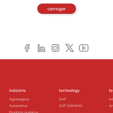
carregar
indústria
technology
t
Agronegócio
SAP
In
Automotivo
SAP S/4HANA
An
Produtos químicos