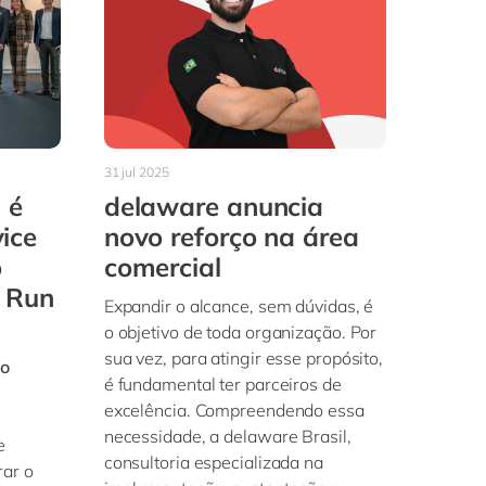
31 jul 2025
 é
delaware anuncia
ice
novo reforço na área
o
comercial
 Run
Expandir o alcance, sem dúvidas, é
o objetivo de toda organização. Por
sua vez, para atingir esse propósito,
to
é fundamental ter parceiros de
excelência. Compreendendo essa
necessidade, a delaware Brasil,
e
consultoria especializada na
rar o