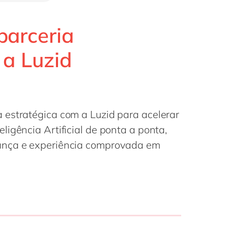
Philippines
en
Singapore
en
parceria
Switzerland
en
 a Luzid
UK & Ireland
en
USA & Canada
en
 estratégica com a Luzid para acelerar
igência Artificial de ponta a ponta,
ança e experiência comprovada em