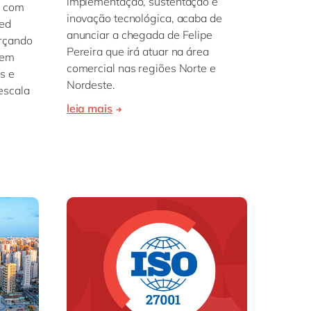
implementação, sustentação e
, com
inovação tecnológica, acaba de
ed
anunciar a chegada de Felipe
orçando
Pereira que irá atuar na área
 em
comercial nas regiões Norte e
s e
Nordeste.
escala
leia mais