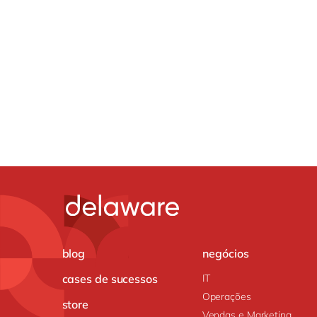
blog
negócios
cases de sucessos
IT
Operações
store
Vendas e Marketing