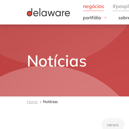
portfólio
sobr
Insigths
Noss
S/4HANA Cloud
20 a
Clean Core
Noss
AI
Notícias
ESG
Home
Notícias
news