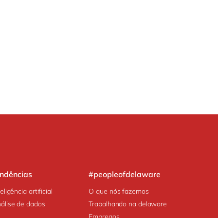
endências
#peopleofdelaware
teligência artificial
O que nós fazemos
álise de dados
Trabalhando na delaware
Empregos