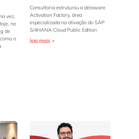
Consultoria estruturou a delaware
Activation Factory, área
ma vez,
especializada na ativação do SAP
oje, no
S/4HANA Cloud Public Edition
ng de
 como o
leia mais
a