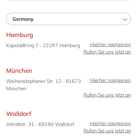
Philippines
en
Singapore
en
Switzerland
en
Hamburg
UK & Ireland
en
Hierher navigieren
Kapstadtring 7 - 22297 Hamburg
USA & Canada
en
Rufen Sie uns jetzt an
München
Hierher navigieren
Weihenstephaner Str. 12 - 81673
München
Rufen Sie uns jetzt an
Walldorf
Hierher navigieren
Altrottstr. 31 - 69190 Walldorf
Rufen Sie uns jetzt an