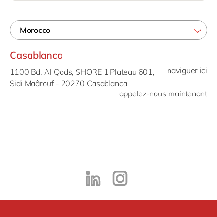
Philippines
en
Singapore
en
Switzerland
en
Casablanca
UK & Ireland
en
naviguer ici
1100 Bd. Al Qods, SHORE 1 Plateau 601,
USA & Canada
en
Sidi Maârouf - 20270 Casablanca
appelez-nous maintenant