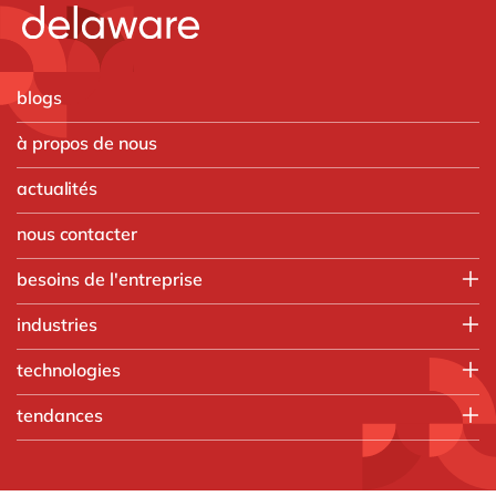
blogs
à propos de nous
actualités
nous contacter
besoins de l'entreprise
IT
industries
Operations
Aérospatiale et défense
technologies
Finance
Automobile
Resources Humaines
Microsoft
tendances
Chimique
Vente, marketing & service
Microsoft Azure
Fabrication discrète
Intelligence artificielle
Microsoft Dynamics 365
Ingénierie
Data & Analytics
Opentext