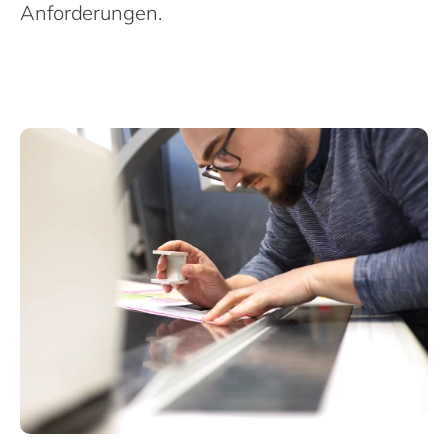
Philippines
en
Anforderungen.
Singapore
en
Switzerland
en
UK & Ireland
en
USA & Canada
en