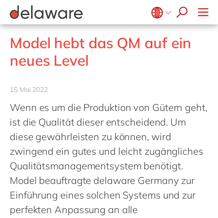
Ventures by delaware
FAST MES
Sicherheitsdruck
Benefits
FAST Mill Products Solution
CSR
Belgium
en
fr
OpenText
Model hebt das QM auf ein
Brazil
pt
neues Level
China
zh
en
France
fr
15 Mai 2022
Germany
de
en
Wenn es um die Produktion von Gütern geht,
Hungary
hu
en
ist die Qualität dieser entscheidend. Um
India
en
diese gewährleisten zu können, wird
zwingend ein gutes und leicht zugängliches
Luxembourg
en
Qualitätsmanagementsystem benötigt.
Malaysia
en
Model beauftragte delaware Germany zur
Morocco
en
fr
Einführung eines solchen Systems und zur
Netherlands
nl
en
perfekten Anpassung an alle