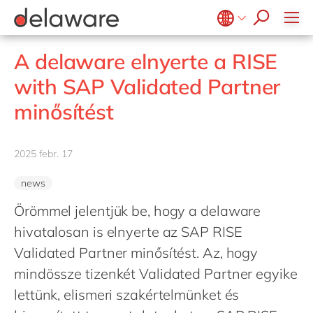
nyitott pozíciók
how & who can apply
Értékek
Technológiák
felvételi folyamat
success stories
Minden nyitott pozíció
Kultúra
Projektek
Belgium
en
fr
karrierblog
A delaware elnyerte a RISE
apply now
Előnyök és juttatások
Brazil
pt
with SAP Validated Partner
Lokációk
China
zh
en
minősítést
Sokszínűség és befogadás
France
fr
Társadalmi felelősségvállalás
Germany
de
en
2025 febr. 17
Hungary
hu
en
news
India
en
Örömmel jelentjük be, hogy a delaware
Luxembourg
en
hivatalosan is elnyerte az SAP RISE
Malaysia
en
Validated Partner minősítést. Az, hogy
Morocco
en
fr
mindössze tizenkét Validated Partner egyike
Netherlands
lettünk, elismeri szakértelmünket és
nl
en