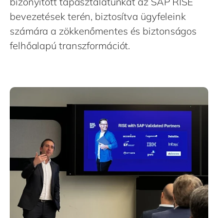
bizonyított tapasztalatunkat az SAP RISE
Philippines
en
bevezetések terén, biztosítva ügyfeleink
Singapore
en
számára a zökkenőmentes és biztonságos
Switzerland
en
felhőalapú transzformációt.
UK & Ireland
en
USA & Canada
en