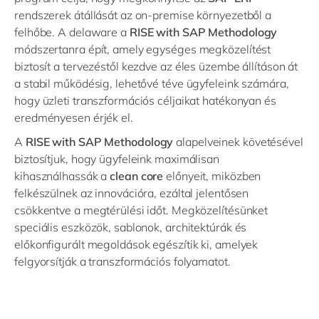
rendszerek átállását az on-premise környezetből a
felhőbe. A delaware a
RISE with SAP Methodology
módszertanra épít, amely egységes megközelítést
biztosít a tervezéstől kezdve az éles üzembe állításon át
a stabil működésig, lehetővé téve ügyfeleink számára,
hogy üzleti transzformációs céljaikat hatékonyan és
eredményesen érjék el.
A
RISE with SAP Methodology
alapelveinek követésével
biztosítjuk, hogy ügyfeleink maximálisan
kihasználhassák a
clean core
előnyeit, miközben
felkészülnek az innovációra, ezáltal jelentősen
csökkentve a megtérülési időt. Megközelítésünket
speciális eszközök, sablonok, architektúrák és
előkonfigurált megoldások egészítik ki, amelyek
felgyorsítják a transzformációs folyamatot.