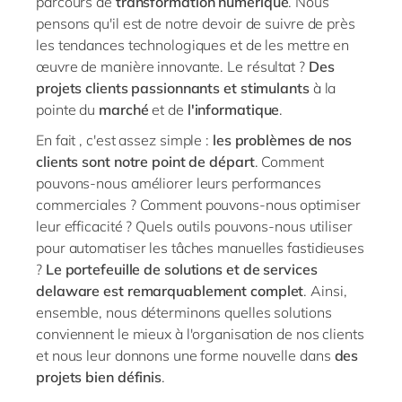
parcours de
transformation numérique
. Nous
Philippines
en
pensons qu'il est de notre devoir de suivre de près
Singapore
en
les tendances technologiques et de les mettre en
œuvre de manière innovante. Le résultat ?
Des
Switzerland
en
projets clients passionnants et stimulants
à la
UK & Ireland
en
pointe du
marché
et de
l'informatique
.
USA & Canada
en
En fait , c'est assez simple :
les problèmes de nos
clients sont notre point de départ
. Comment
pouvons-nous améliorer leurs performances
commerciales ? Comment pouvons-nous optimiser
leur efficacité ? Quels outils pouvons-nous utiliser
pour automatiser les tâches manuelles fastidieuses
?
Le portefeuille de solutions et de services
delaware est remarquablement complet
. Ainsi,
ensemble, nous déterminons quelles solutions
conviennent le mieux à l'organisation de nos clients
et nous leur donnons une forme nouvelle dans
d
es
projets bien définis
.