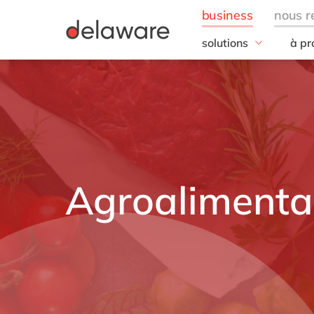
solutions
à pr
besoins de l'entrepris
Notr
IT
20 a
Opérations
Notr
Finance
Notr
Ressources humaines
Resp
Entr
Vente, marketing & se
Agroalimenta
toutes nos solutions