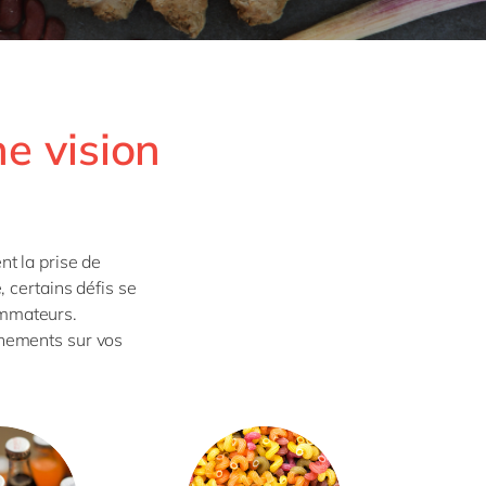
Philippines
en
Singapore
en
Switzerland
en
UK & Ireland
en
ne vision
USA & Canada
en
nt la prise de
 certains défis se
ommateurs.
gnements sur vos