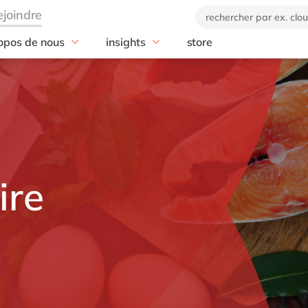
opos de nous
insights
store
e
industries
technologies
e entreprise
actualités
ns de delaware
Aérospatiale et défense
blog
Intégrateur SA
e marque
Automobile
Microsoft
e code éthique
Agroalimentaire
SAP RISE
onsabilité Sociétale des
Chimie
SAP S/4HANA
eprises
rvice
Fabrication discrète
SAP Analytics 
ire
Ingénierie
SAP CX
Services professionnels
Microsoft Azur
Santé
OpenText
Science de la vie
Retail
Textiles
Services publics