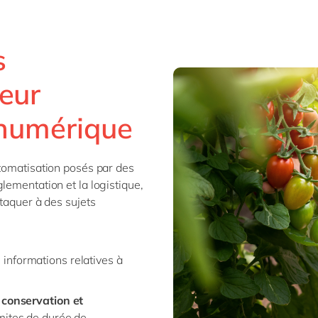
s
teur
 numérique
utomatisation posés par des
lementation et la logistique,
ttaquer à des sujets
 informations relatives à
 conservation et
mites de durée de