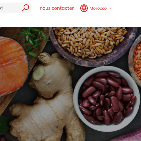
nous contacter
Morocco
Belgium
en
fr
Brazil
pt
P
China
zh
en
France
fr
Germany
de
en
Hungary
hu
en
Cloud
India
en
e
Luxembourg
en
Malaysia
en
Morocco
en
fr
Netherlands
nl
en