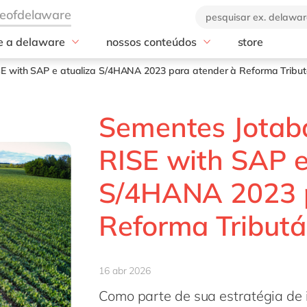
e a delaware
nossos conteúdos
store
industrias
serviços
a empresa
blog
E with SAP e atualiza S/4HANA 2023 para atender à Reforma Tribut
nos de delaware
Professional Services
ebooks e materiais
GROW with S
a marca
Manufatura
eventos
RISE with SAP
Sementes Jotab
Varejo
nossos cases
SAP Analytics 
Agronegócio
notícias
SAP Business D
RISE with SAP e
(BDC)
Podcasts e vídeos
SAP Dataspher
S/4HANA 2023 p
AMS
Reforma Tributá
SAP BTP
16 abr 2026
Como parte de sua estratégia de