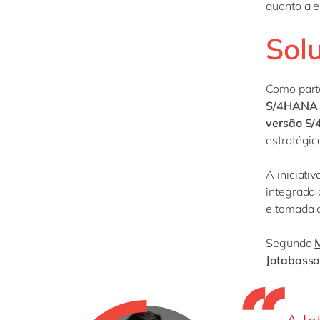
quanto a e
Sol
Como part
S/4HANA 
versão S
estratégi
A iniciati
integrada 
e tomada d
Segundo
Jotabasso