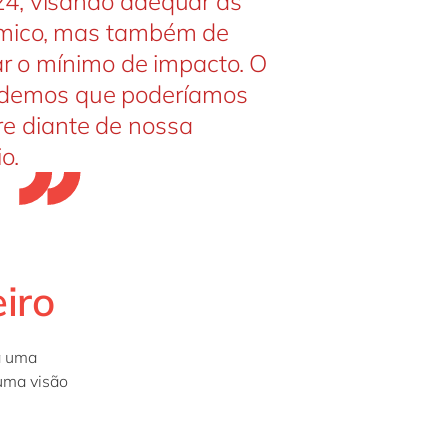
24, visando adequar as
êmico, mas também de
sar o mínimo de impacto. O
ndemos que poderíamos
e diante de nossa
o.
iro
va uma
uma visão