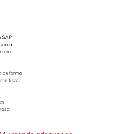
o SAP
ara a
arceira
da de forma
ce fiscal
es
resa: