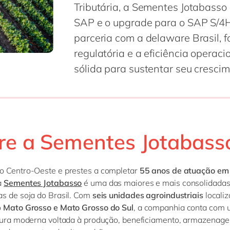
Tributária, a Sementes Jotabasso
SAP e o upgrade para o SAP S/4H
parceria com a delaware Brasil, 
regulatória e a eficiência opera
sólida para sustentar seu cresci
re a Sementes Jotabass
o Centro-Oeste e prestes a completar
55 anos de atuação em
 a
Sementes Jotabasso
é uma das maiores e mais consolidada
s de soja do Brasil. Com
seis unidades agroindustriais
locali
o
Mato Grosso e Mato Grosso do Sul
, a companhia conta com
utura moderna voltada à produção, beneficiamento, armazenag