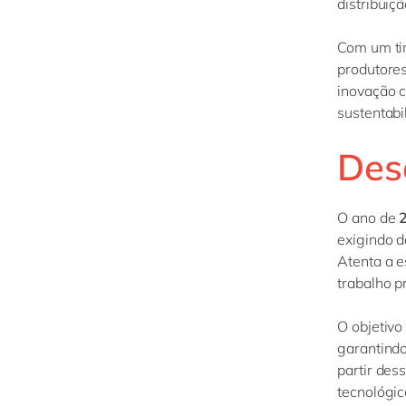
distribuiç
Com um t
produtores
inovação 
sustentabi
Des
O ano de
2
exigindo 
Atenta a e
trabalho p
O objetivo
garantindo
partir des
tecnológi