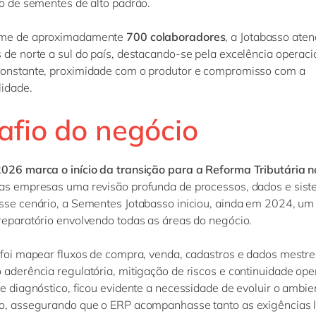
ão de sementes de alto padrão.
ime de aproximadamente
700 colaboradores
, a Jotabasso ate
 de norte a sul do país, destacando-se pela excelência operaci
constante, proximidade com o produtor e compromisso com a
lidade.
afio do negócio
026 marca o início da transição para a Reforma Tributária n
das empresas uma revisão profunda de processos, dados e sist
sse cenário, a Sementes Jotabasso iniciou, ainda em 2024, u
reparatório envolvendo todas as áreas do negócio.
 foi mapear fluxos de compra, venda, cadastros e dados mestre
 aderência regulatória, mitigação de riscos e continuidade ope
se diagnóstico, ficou evidente a necessidade de evoluir o ambie
co, assegurando que o ERP acompanhasse tanto as exigências 