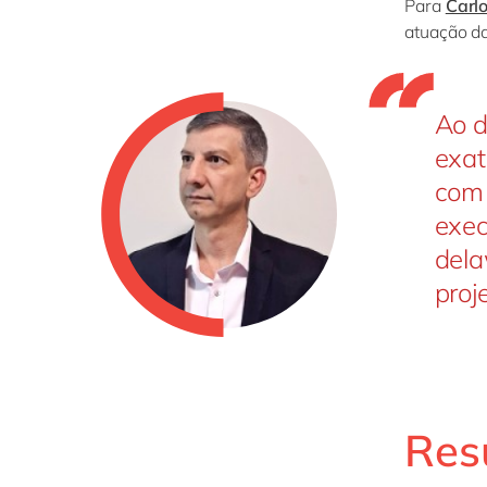
Para
Carl
atuação da
Ao d
exat
com 
exec
dela
proj
Res