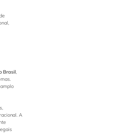
nde
onal,
o Brasil
,
emas.
m amplo
s,
racional. A
nte
legais