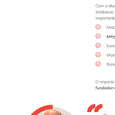
Com a atu
Jotabasso 
important
Mai
Miti
Evol
Mai
Base
O impacto 
fundador 