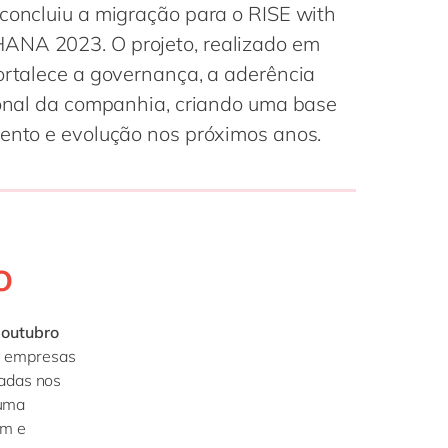
Philippines
en
 concluiu a migração para o RISE with
ANA 2023. O projeto, realizado em
Singapore
en
fortalece a governança, a aderência
Switzerland
en
cional da companhia, criando uma base
UK & Ireland
en
mento e evolução nos próximos anos.
USA & Canada
en
o
 outubro
s empresas
zadas nos
 uma
em e