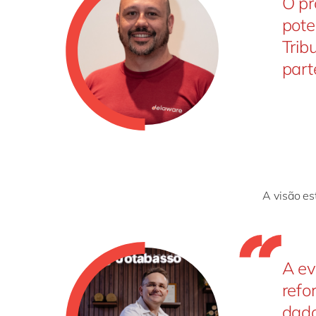
O pr
pote
Trib
part
A visão es
A ev
refo
dado