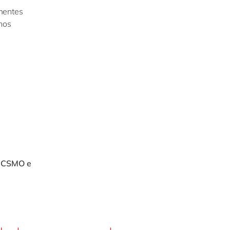
mentes
hos
, CSMO e