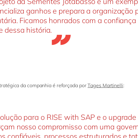
ojeto da Sementes Jotabasso é um exemp
ncializa ganhos e prepara a organização 
utária. Ficamos honrados com a confiança 
e dessa história.
tratégica da companhia é reforçada por
Tages Martinelli
:
olução para o RISE with SAP e o upgrad
rçam nosso compromisso com uma govern
s confiáveis, processos estruturados e tot