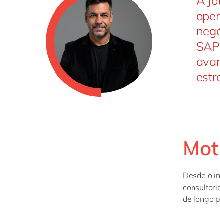
A Jo
oper
negó
SAP
avan
estr
Mot
Desde o in
consultor
de longo p