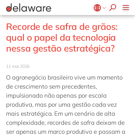
Diversidade & Inclusão
Responsabilidade Social
Belgium
en
fr
Recorde de safra de grãos:
Brazil
pt
qual o papel da tecnologia
China
zh
en
nessa gestão estratégica?
France
fr
Germany
de
en
11 mai 2026
Hungary
hu
en
O agronegócio brasileiro vive um momento
India
en
de crescimento sem precedentes,
Luxembourg
en
impulsionado não apenas por escala
produtiva, mas por uma gestão cada vez
Malaysia
en
mais estratégica. Em um cenário de alta
Morocco
en
fr
complexidade, recordes de safra deixam de
Netherlands
nl
en
ser apenas um marco produtivo e passam a