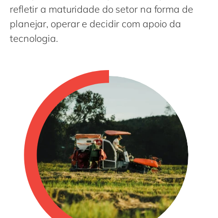
Philippines
en
refletir a maturidade do setor na forma de
Singapore
en
planejar, operar e decidir com apoio da
tecnologia.
Switzerland
en
UK & Ireland
en
USA & Canada
en