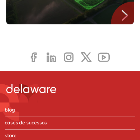
blog
cases de sucessos
store