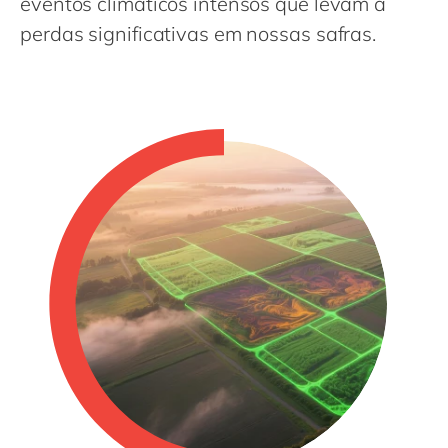
eventos climáticos intensos que levam a
Philippines
en
perdas significativas em nossas safras.
Singapore
en
Switzerland
en
UK & Ireland
en
USA & Canada
en