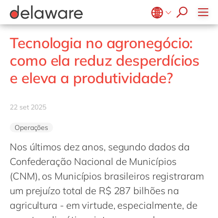
Diversidade & Inclusão
Responsabilidade Social
Belgium
en
fr
Tecnologia no agronegócio:
Brazil
pt
como ela reduz desperdícios
China
zh
en
e eleva a produtividade?
France
fr
Germany
de
en
22 set 2025
Hungary
hu
en
Operações
India
en
Nos últimos dez anos, segundo dados da
Luxembourg
en
Confederação Nacional de Municípios
Malaysia
en
(CNM), os Municípios brasileiros registraram
Morocco
en
fr
um prejuízo total de R$ 287 bilhões na
Netherlands
agricultura - em virtude, especialmente, de
nl
en