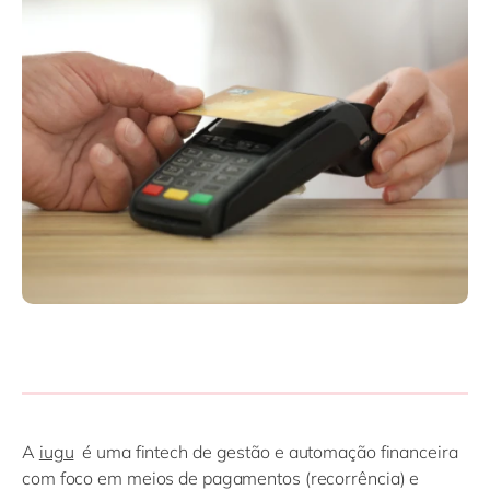
Philippines
en
Singapore
en
Switzerland
en
UK & Ireland
en
USA & Canada
en
A
iugu
é uma fintech de gestão e automação financeira
com foco em meios de pagamentos (recorrência) e