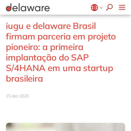
Diversidade & Inclusão
Responsabilidade Social
Belgium
en
fr
iugu e delaware Brasil
Brazil
pt
firmam parceria em projeto
China
zh
en
pioneiro: a primeira
France
fr
implantação do SAP
Germany
de
en
S/4HANA em uma startup
Hungary
hu
en
brasileira
India
en
Luxembourg
en
15 dez 2020
Malaysia
en
Morocco
en
fr
Netherlands
nl
en