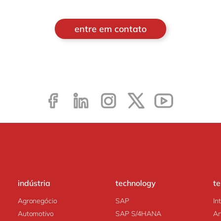
entre em contato
indústria
technology
t
Agronegócio
SAP
In
Automotivo
SAP S/4HANA
An