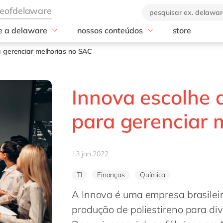
e a delaware
nossos conteúdos
store
industrias
serviços
a empresa
blog
a gerenciar melhorias no SAC
nos de delaware
Professional Services
ebooks e materiais
GROW with S
a marca
Manufatura
eventos
RISE with SAP
Innova escolhe 
Varejo
nossos cases
SAP Analytics 
Agronegócio
notícias
SAP Business D
para gerenciar 
(BDC)
Podcasts e vídeos
SAP Dataspher
AMS
13 jan 2022
SAP BTP
TI
Finanças
Química
A Innova é uma empresa brasileir
produção de poliestireno para di