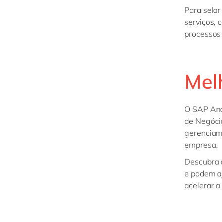
Para selar
serviços,
processos
Mel
O SAP Anal
de Negócio
gerenciam
empresa.
Descubra c
e podem aj
acelerar a