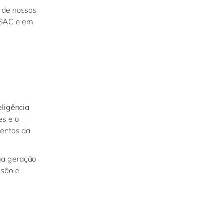
e de nossos
 SAC e em
eligência
es e o
mentos da
ma geração
isão e