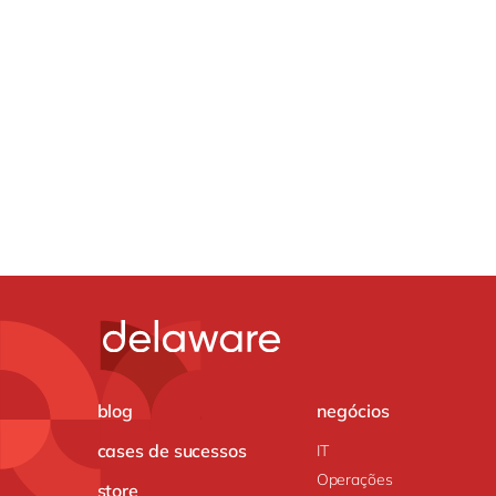
blog
negócios
cases de sucessos
IT
Operações
store