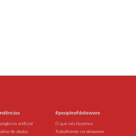
endências
#peopleofdelaware
teligência artificial
O que nós fazemos
álise de dados
Trabalhando na delaware