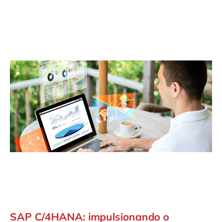
Philippines
en
Singapore
en
Switzerland
en
UK & Ireland
en
USA & Canada
en
SAP C/4HANA: impulsionando o