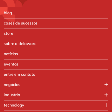
blog
cases de sucessos
store
sobre a delaware
notícias
eventos
entre em contato
negócios
IT
indústria
Operações
Agronegócio
technology
Vendas e Marketing
Automotivo