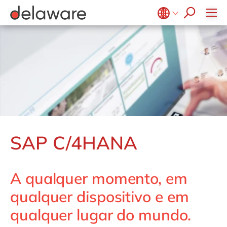
Diversidade & Inclusão
Responsabilidade Social
Belgium
en
fr
Brazil
pt
China
zh
en
France
fr
Germany
de
en
Hungary
hu
en
SAP C/4HANA
India
en
Luxembourg
en
A qualquer momento, em
Malaysia
en
qualquer dispositivo e em
Morocco
en
fr
qualquer lugar do mundo.
Netherlands
nl
en