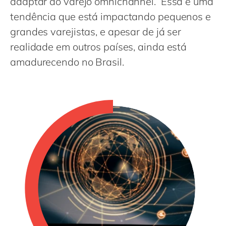
adaptar ao varejo omnichannel. Essa é uma
Philippines
en
tendência que está impactando pequenos e
Singapore
en
grandes varejistas, e apesar de já ser
Switzerland
en
realidade em outros países, ainda está
UK & Ireland
en
amadurecendo no Brasil.
USA & Canada
en