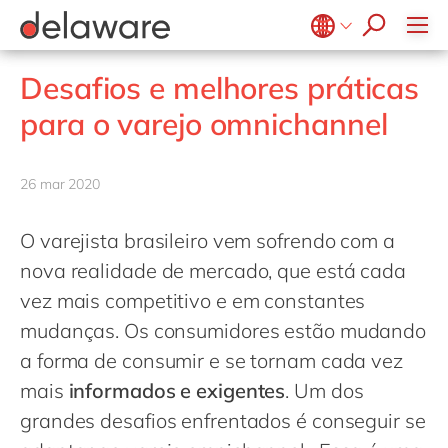
Diversidade & Inclusão
Responsabilidade Social
Belgium
en
fr
Desafios e melhores práticas
Brazil
pt
para o varejo omnichannel
China
zh
en
France
fr
26 mar 2020
Germany
de
en
O varejista brasileiro vem sofrendo com a
Hungary
hu
en
nova realidade de mercado, que está cada
India
en
vez mais competitivo e em constantes
Luxembourg
en
mudanças. Os consumidores estão mudando
Malaysia
en
a forma de consumir e se tornam cada vez
Morocco
en
fr
mais
informados e exigentes
. Um dos
grandes desafios enfrentados é conseguir se
Netherlands
nl
en