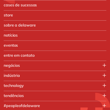
cases de sucessos
store
sobre a delaware
notícias
eventos
entre em contato
negócios
IT
indústria
Operações
Agronegócio
technology
Vendas e Marketing
Automotivo
SAP
tendências
Produtos químicos
SAP S/4HANA
Manufatura
Inteligência artificial
#peopleofdelaware
Engenharia e projetos
Análise de dados