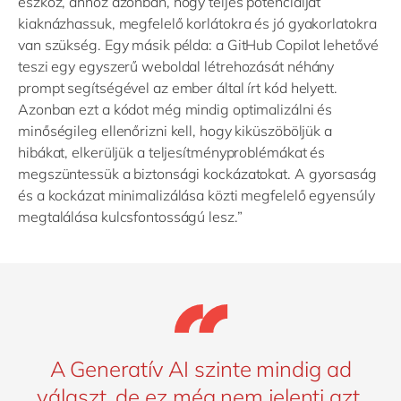
eszköz, ahhoz azonban, hogy teljes potenciálját
kiaknázhassuk, megfelelő korlátokra és jó gyakorlatokra
van szükség. Egy másik példa: a GitHub Copilot lehetővé
teszi egy egyszerű weboldal létrehozását néhány
prompt segítségével az ember által írt kód helyett.
Azonban ezt a kódot még mindig optimalizálni és
minőségileg ellenőrizni kell, hogy kiküszöböljük a
hibákat, elkerüljük a teljesítményproblémákat és
megszüntessük a biztonsági kockázatokat. A gyorsaság
és a kockázat minimalizálása közti megfelelő egyensúly
megtalálása kulcsfontosságú lesz.”
A Generatív AI szinte mindig ad
választ, de ez még nem jelenti azt,