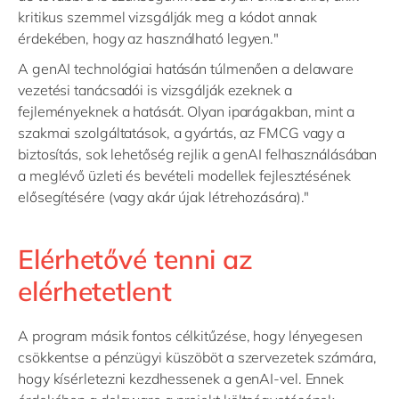
kritikus szemmel vizsgálják meg a kódot annak
érdekében, hogy az használható legyen."
A genAI technológiai hatásán túlmenően a delaware
vezetési tanácsadói is vizsgálják ezeknek a
fejleményeknek a hatását. Olyan iparágakban, mint a
szakmai szolgáltatások, a gyártás, az FMCG vagy a
biztosítás, sok lehetőség rejlik a genAI felhasználásában
a meglévő üzleti és bevételi modellek fejlesztésének
elősegítésére (vagy akár újak létrehozására)."
Elérhetővé tenni az
elérhetetlent
A program másik fontos célkitűzése, hogy lényegesen
csökkentse a pénzügyi küszöböt a szervezetek számára,
hogy kísérletezni kezdhessenek a genAI-vel. Ennek