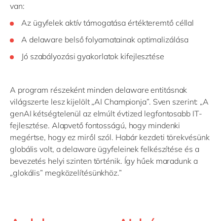
van:
Az ügyfelek aktív támogatása értékteremtő céllal
A delaware belső folyamatainak optimalizálása
Jó szabályozási gyakorlatok kifejlesztése
A program részeként minden delaware entitásnak
világszerte lesz kijelölt „AI Championja”. Sven szerint: „A
genAI kétségtelenül az elmúlt évtized legfontosabb IT-
fejlesztése. Alapvető fontosságú, hogy mindenki
megértse, hogy ez miről szól. Habár kezdeti törekvésünk
globális volt, a delaware ügyfeleinek felkészítése és a
bevezetés helyi szinten történik. Így hűek maradunk a
„glokális” megközelítésünkhöz.”