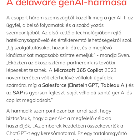
A delaware genAI-hármasa
A csoport három szemszögből közelíti meg a genAI-t: az
ügyfél, a belső folyamatok és a szabályozás
szempontjából. Az első kettő a technológiában rejlő
hatékonyságnövelő és értékteremtő lehetőségekről szól.
„Új szolgáltatásokat hozunk létre, és a meglévő
kínálatunkat magasabb szintre emeljük” - mondja Sven.
„Eközben az ökoszisztéma-partnereink is további
lépéseket tesznek. A
Microsoft 365 Copilot
2023
novemberében vált elérhetővé vállalati ügyfelek
számára, míg a
Salesforce (Einstein GPT, Tableau AI)
és
az
SAP
is gyorsan fejleszti saját vállalati szintű genAI és
copilot megoldásait.”
A harmadik szempont azonban arról szól, hogy
biztosítsuk, hogy a genAI-t a megfelelő célokra
használják. „Az emberek kezdetben összekeverték a
ChatGPT-t egy keresőmotorral. Ez egy tartalomgyártó