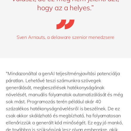
hogy az a helyes.”
Sven Arnauts, a delaware szenior menedzsere
"Mindazonáltal a genAI teljesítményjavítási potenciálja
páratlan. Lehetővé teszi számunkra szövegek
generálását, megbeszélések hatékonyságának
növelését, manuális folyamatok automatizálását és még
sok mást. Programozás terén például akár 40
százalékos hatékonyságnövelésről is beszélnek. De ez
csak akkor skálázható és megbízható, ha folyamatosan
ellenőrizzük a generált kód minőségét. Ez egy jó mankó,
de továbbra is szükségünk lesz olyan emberekre, akik