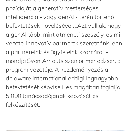
Philippines
en
pozícióját a generatív mesterséges
Singapore
en
intelligencia - vagy genAI - terén történő
Switzerland
en
befektetések növelésével. „Azt valljuk, hogy
UK & Ireland
a genAI több, mint átmeneti szeszély, és mi
en
vezető, innovatív partnerek szeretnénk lenni
USA & Canada
en
a partnereink és ügyfeleink számára” -
mondja Sven Arnauts szenior menedzser, a
program vezetője. A kezdeményezés a
delaware International eddigi legnagyobb
befektetését képviseli, és magában foglalja
5 000 tanácsadójának képzését és
felkészítését.