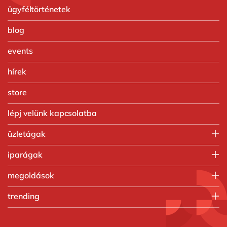
ügyféltörténetek
blog
events
hírek
store
lépj velünk kapcsolatba
üzletágak
SAP üzletág
iparágak
Digitális üzletág
Autóipar
megoldások
Vegyipar
Kentico
trending
Egyedi gyártás
Microsoft
Élelmiszeripar
Artificial intelligence
Microsoft Azure
Közüzem
Cloud infrastructure