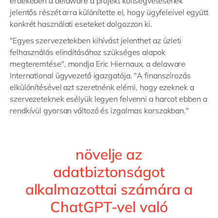
érdekében a delaware a projekt költségvetésének
jelentős részét arra különítette el, hogy ügyfeleivel együtt
konkrét használati eseteket dolgozzon ki.
"Egyes szervezetekben kihívást jelenthet az üzleti
felhasználás elindításához szükséges alapok
megteremtése", mondja Eric Hiernaux, a delaware
International ügyvezető igazgatója. "A finanszírozás
elkülönítésével azt szeretnénk elérni, hogy ezeknek a
szervezeteknek esélyük legyen felvenni a harcot ebben a
rendkívül gyorsan változó és izgalmas korszakban."
növelje az
adatbiztonságot
alkalmazottai számára a
ChatGPT-vel való