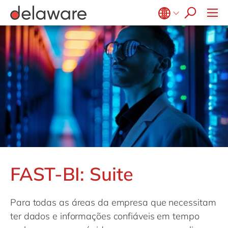
Belgium
en
fr
Brazil
pt
China
zh
en
France
fr
Germany
de
en
Hungary
hu
en
India
en
Luxembourg
en
FAST-BI: Suite
Malaysia
en
Morocco
en
fr
Para todas as áreas da empresa que necessitam
Netherlands
nl
en
ter dados e informações confiáveis em tempo