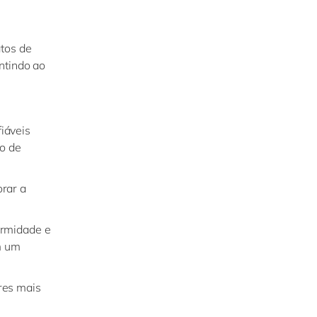
atos de
ntindo ao
iáveis
o de
orar a
ormidade e
m um
res mais