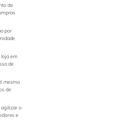
nto de
compras
ão por
rmidade
 loja em
sso de
até mesmo
os de
agilizar o
edores e