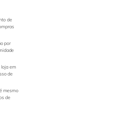
nto de
compras
ão por
rmidade
 loja em
sso de
até mesmo
os de