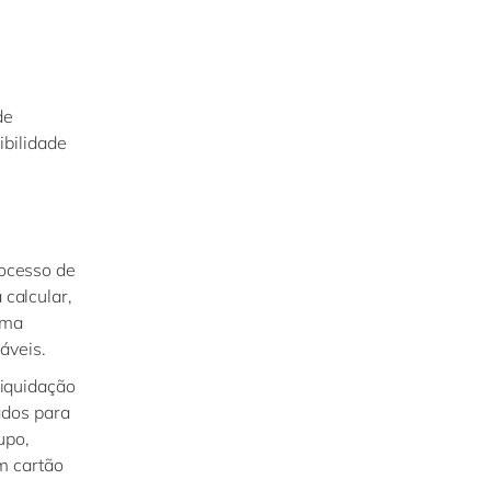
de
ibilidade
ocesso de
calcular,
ema
iáveis.
liquidação
ados para
upo,
m cartão