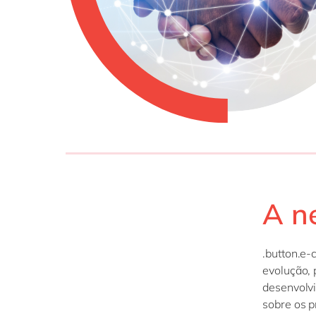
A n
.button.e-
evolução, 
desenvolv
sobre os p