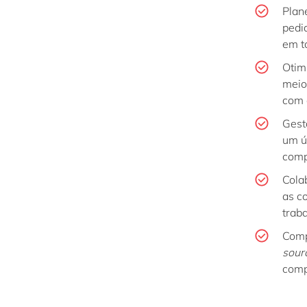
Plan
pedi
em t
Otim
meio
com 
Gest
um ú
comp
Cola
as c
trab
Comp
sour
comp