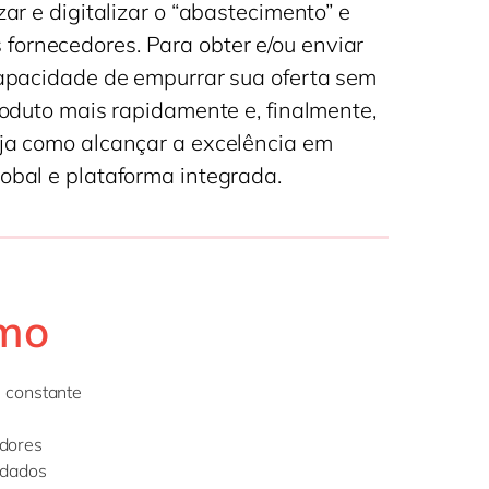
Philippines
en
zar e digitalizar o “abastecimento” e
fornecedores. Para obter e/ou enviar
Singapore
en
 capacidade de empurrar sua oferta sem
Switzerland
en
produto mais rapidamente e, finalmente,
UK & Ireland
en
eja como alcançar a excelência em
USA & Canada
en
lobal e plataforma integrada.
smo
m constante
dores
 dados