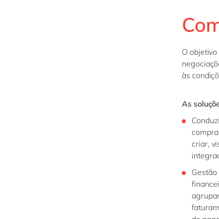
Com
O objetivo
negociaçõe
às condiç
As soluçõ
Conduzi
compra 
criar, 
integra
Gestão 
finance
agrupar
faturam