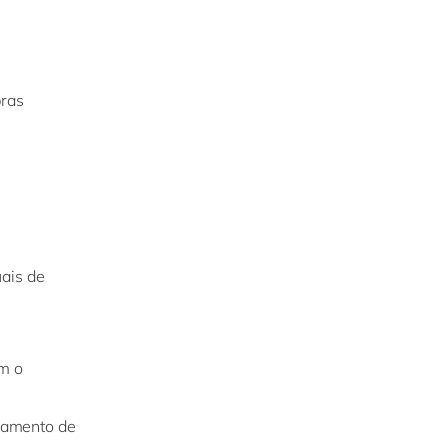
pras
uais de
om o
ssamento de