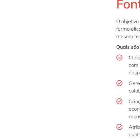
Fon
O objetivo
forma efic
mesmo tem
Quais são
Clas
com 
desp
Gere
colab
Cria
econ
repos
Atri
qual