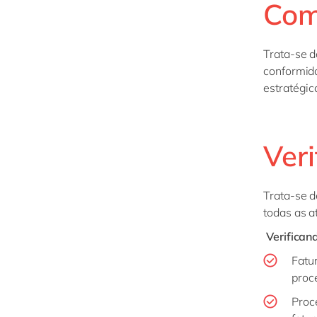
Com
Trata-se d
conformida
estratégic
Veri
Trata-se d
todas as a
Verifican
Fatu
proc
Proc