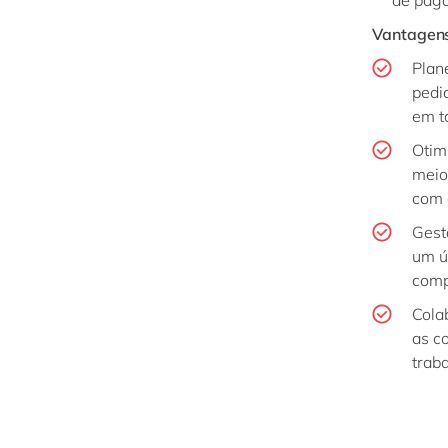
de pag
Vantagens
Plan
pedi
em t
Otim
meio
com 
Gest
um ú
comp
Cola
as c
trab