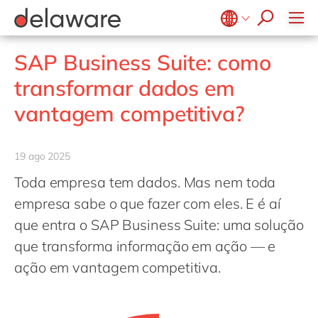
Diversidade & Inclusão
Responsabilidade Social
Belgium
en
fr
SAP Business Suite: como
Brazil
pt
transformar dados em
China
zh
en
vantagem competitiva?
France
fr
Germany
de
en
19 ago 2025
Hungary
hu
en
Toda empresa tem dados. Mas nem toda
India
en
empresa sabe o que fazer com eles. E é aí
Luxembourg
en
que entra o SAP Business Suite: uma solução
que transforma informação em ação — e
Malaysia
en
ação em vantagem competitiva.
Morocco
en
fr
Netherlands
nl
en