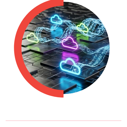
Philippines
en
Singapore
en
Switzerland
en
UK & Ireland
en
USA & Canada
en