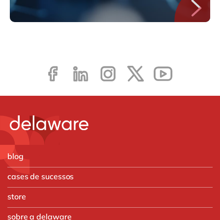
blog
cases de sucessos
store
sobre a delaware