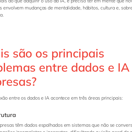
mais do que adquirir o uso da IA, é preciso ter em mente que no
s envolvem mudanças de mentalidade, hábitos, cultura e, sobr
ça.
s são os principais
blemas entre dados e IA
resas?
xão entre os dados e IA
acontece em três áreas principais:
rutura
presas têm dados espalhados em sistemas que não se convers
mações incompletas e incorretas, dificultando a visão geral do 