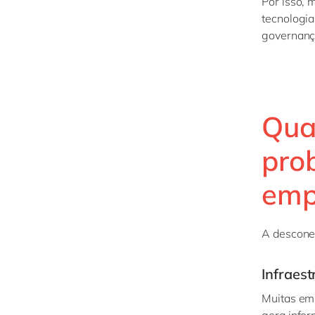
Por isso, 
tecnologia
governan
Quai
pro
emp
A descone
Infraest
Muitas em
gera infor