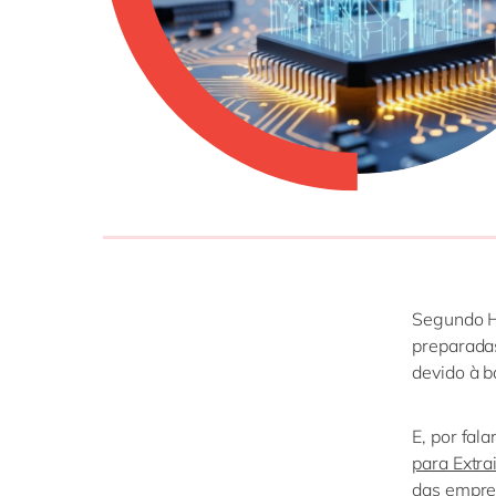
Segundo
preparadas
devido
à b
E, por fal
para Extra
das empres