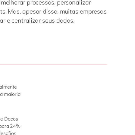
 melhorar processos, personalizar
Philippines
en
ts. Mas, apesar disso, muitas empresas
Singapore
en
ar e centralizar seus dados.
Switzerland
en
UK & Ireland
en
USA & Canada
en
talmente
a maioria
 de Dados
para 24%
desafios