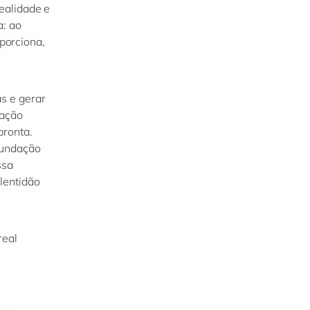
ealidade e
a
: ao
porciona,
as e gerar
mação
pronta.
fundação
ssa
lentidão
real