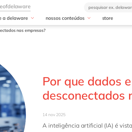
e a delaware
nossos conteúdos
store
industrias
serviços
a empresa
blog
nectados nas empresas?
nos de delaware
Professional Services
ebooks e materiais
GROW with S
a marca
Manufatura
eventos
RISE with SAP
Varejo
nossos cases
SAP Analytics 
Agronegócio
notícias
SAP Business D
(BDC)
Podcasts e vídeos
Por que dados e
SAP Dataspher
AMS
desconectados 
SAP BTP
14 nov 2025
A inteligência artificial (IA) é 