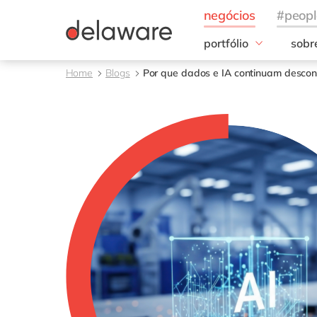
portfólio
sobr
Insigths
Noss
Home
Blogs
Por que dados e IA continuam desco
S/4HANA Cloud
20 a
Clean Core
Noss
AI
ESG