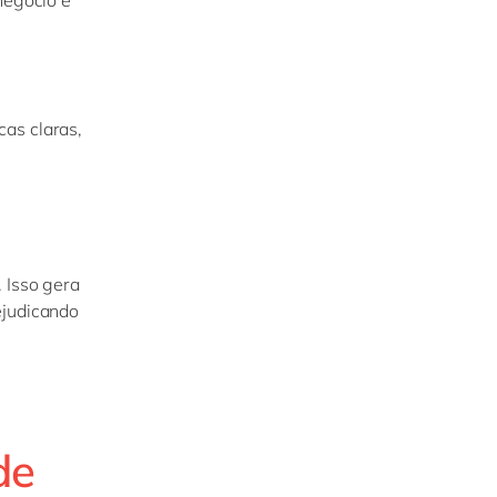
cas claras,
m
 Isso gera
ejudicando
de