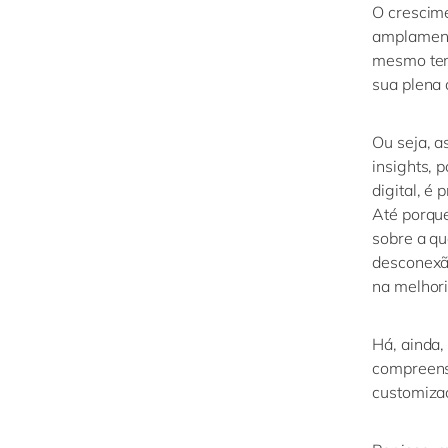
O crescime
amplament
mesmo te
sua plena 
Ou seja, a
insights,
p
digital, é
Até porqu
sobre
a
qua
desconexão
na melhori
Há
,
ainda,
compreensã
customiz