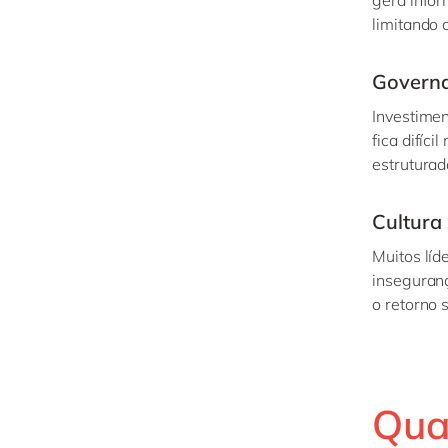
limitando 
Govern
Investimen
fica difíc
estruturad
Cultura
Muitos líd
inseguranç
o retorno 
Qua