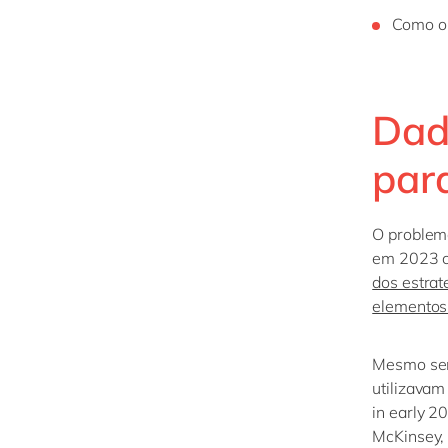
Como o 
Dad
par
O problema
em 2023
dos estrat
elementos 
M
esmo se
utilizavam
in
early
20
McKinsey,