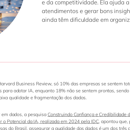
e da competitividade. Ela ajuda a
atendimentos e gerar bons insigh
ainda têm dificuldade em organiz
Harvard Business Review
,
só
10% das
empresas
se sentem to
 para adotar IA,
enquanto 18% não se sentem prontas, sendo 
aixa qualidade e fragmentação dos dados.
ar em dados, a pesquisa
Construindo Confiança e Credibilidade
ir o Potencial da IA
, realizada em 2024 pela IDC
, apontou que
,
as do Brasil, assegurar a qualidade dos dados é um dos três 