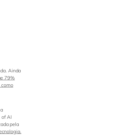
ada.
Ainda
que 79%
s como
 a
e
of
AI
izada pela
cnologia.