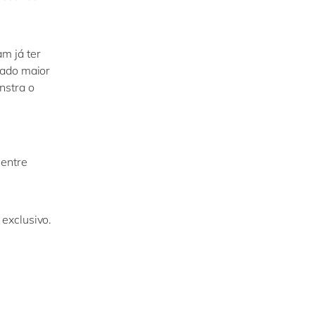
m já ter
tado maior
nstra o
 entre
exclusivo.