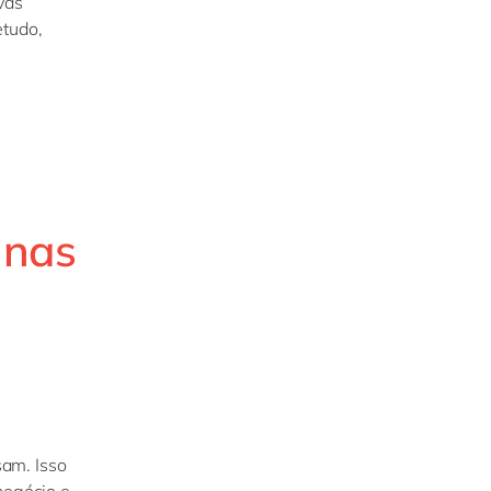
vas
etudo,
 nas
am. Isso
negócio e