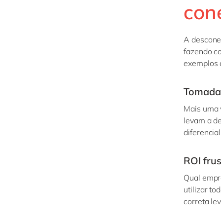
con
A desconex
fazendo c
exemplos 
Tomada 
Mais uma v
leva
m
a de
diferencia
ROI fru
Qual empre
utilizar t
correta le