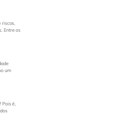
 riscos,
. Entre os
idade
omo um
 Pois é,
ados