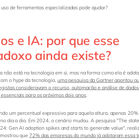
uso de ferramentas especializadas pode ajudar?
os e IA: por que esse
adoxo ainda existe?
 não está na tecnologia em si, mas na forma como ela é adot
com o
hype da tecnologia,
uma pesquisa da Gartner apontou 
egistas consideravam o recurso, automação e análise de dado
essenciais para os próximos dois anos
.
ndo um percentual expressivo para
aquela
altura, apenas 20%
 no dia a dia. Em 2024,
o cenário mudou. A
pesquisa
"The
stat
24:
Gen
AI
adoption
spikes
and
starts
to
generate
value
"
, real
mostrou que
72% das empresas do mundo já adotaram essa te