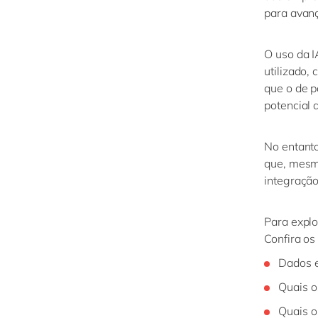
para avança
O uso da I
utilizado,
que
o de
p
potencial 
No entant
que
,
mesmo 
integraçã
Para explo
Confira os
Dados e
Quais o
Quais o